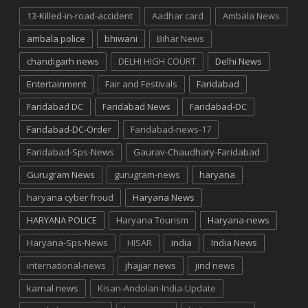
13-Killed-in-road-accident
Aadhar card
Ambala News
ambala police
bhiwani
Bihar News
chandigarh news
DELHI HIGH COURT
Delhi News
Entertainment
Fair and Festivals
Faridabad
Faridabad DC
Faridabad News
Faridabad-DC
Faridabad-DC-Order
Faridabad-news-17
Faridabad-Sps-News
Gaurav-Chaudhary-Faridabad
Gurugram News
gurugram-news
haryana
haryana cyber froud
Haryana News
HARYANA POLICE
Haryana Tourism
Haryana-news
Haryana-Sps-News
HISAR
india
India News
international-news
jhajjar news
jind news
karnal news
Kisan-Andolan-India-Update