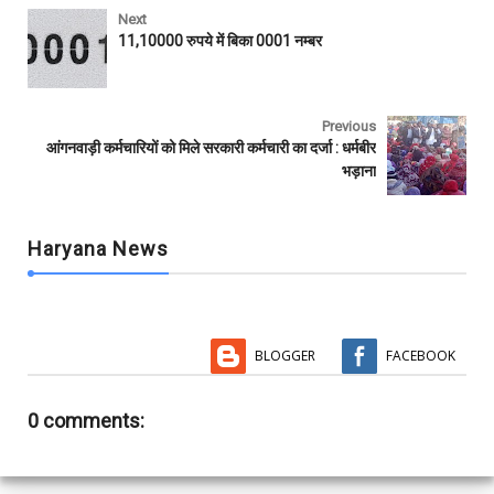
c
i
a
a
m
a
e
t
t
i
b
r
Next
b
t
s
l
l
e
11,10000 रुपये में बिका 0001 नम्बर
o
e
A
r
o
r
p
k
p
Previous
आंगनवाड़ी कर्मचारियों को मिले सरकारी कर्मचारी का दर्जा : धर्मबीर
भड़ाना
Haryana News
BLOGGER
FACEBOOK
0 comments: