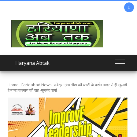

Haryana Abtak
Home
Faridabad News
पवित्र ग्रंथ गीता की धरती के दर्शन मात्र से ही खुलती
है मानव कल्याण की राह -मूलचंद शर्मा