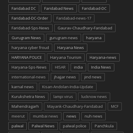
Faridabad DC
Faridabad News
Faridabad-DC
Faridabad-DC-Order
Faridabad-news-17
Faridabad-Sps-News
Gaurav-Chaudhary-Faridabad
Gurugram News
gurugram-news
haryana
haryana cyber froud
Haryana News
HARYANA POLICE
Haryana Tourism
Haryana-news
Haryana-Sps-News
HISAR
india
India News
international-news
jhajjar news
jind news
karnal news
Kisan-Andolan-India-Update
Kurukshetra News
lampi virus
lucknow news
Mahendragarh
Mayank-Chaudhary-Faridabad
MCF
meerut
mumbai news
news
nuh news
palwal
Palwal News
palwal police
Panchkula