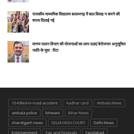
राजकीय माध्यमिक विद्यालय बल्लभगढ़ में बाल विवाह न करने की
शपथ दिलाई गई
मत्स्य पालन विभाग की योजनाओं का लाभ उठाएं बेरोजगार अनुसूचित
जाति के युवा : रीटा
13-Killed-in-road-accident
Aadhar card
Ambala News
ambala police
bhiwani
Bihar News
chandigarh news
DELHI HIGH COURT
Delhi News
Entertainment
Fair and Festivals
Faridabad