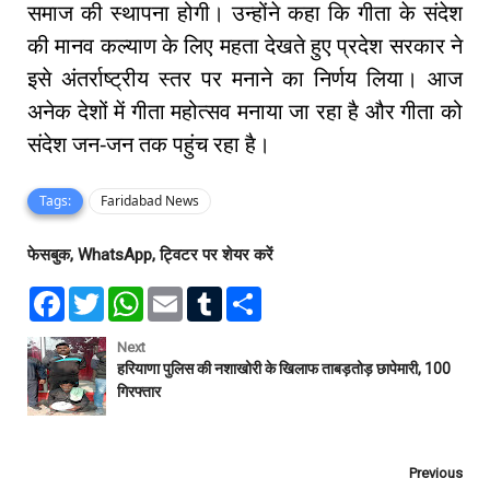
समाज की स्थापना होगी। उन्होंने कहा कि गीता के संदेश
की मानव कल्याण के लिए महता देखते हुए प्रदेश सरकार ने
इसे अंतर्राष्ट्रीय स्तर पर मनाने का निर्णय लिया। आज
अनेक देशों में गीता महोत्सव मनाया जा रहा है और गीता को
संदेश जन-जन तक पहुंच रहा है।
Tags:
Faridabad News
फेसबुक, WhatsApp, ट्विटर पर शेयर करें
F
T
W
E
T
S
a
w
h
m
u
h
c
i
a
a
m
a
e
t
t
i
b
r
Next
b
t
s
l
l
e
हरियाणा पुलिस की नशाखोरी के खिलाफ ताबड़तोड़ छापेमारी, 100
o
e
A
r
गिरफ्तार
o
r
p
k
p
Previous