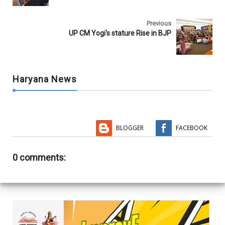
k
p
Previous
UP CM Yogi's stature Rise in BJP
Haryana News
BLOGGER
FACEBOOK
0 comments: