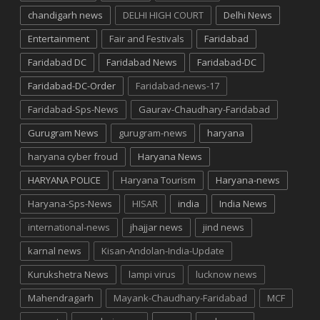
chandigarh news
DELHI HIGH COURT
Delhi News
Entertainment
Fair and Festivals
Faridabad
Faridabad DC
Faridabad News
Faridabad-DC
Faridabad-DC-Order
Faridabad-news-17
Faridabad-Sps-News
Gaurav-Chaudhary-Faridabad
Gurugram News
gurugram-news
haryana
haryana cyber froud
Haryana News
HARYANA POLICE
Haryana Tourism
Haryana-news
Haryana-Sps-News
HISAR
india
India News
international-news
jhajjar news
jind news
karnal news
Kisan-Andolan-India-Update
Kurukshetra News
lampi virus
lucknow news
Mahendragarh
Mayank-Chaudhary-Faridabad
MCF