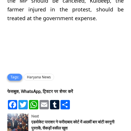
the MP should be canceled, Kuldeep, the
farmer injured in the protest, should be
treated at the government expense.
Tags:
Haryana News
फेसबुक, WhatsApp, ट्विटर पर शेयर करें
F
T
W
E
T
S
a
w
h
m
u
h
c
i
a
a
m
a
e
t
t
i
b
r
Next
b
t
s
l
l
e
एडवोकेट पाराशर ने फरीदाबाद कोर्ट में आठवीं बार बांटी कानूनी
o
e
A
r
पुस्तकें, सैकड़ों वकील खुश
o
r
p