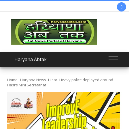

Haryana Abtak
Home
Haryana News
Hisar- Heavy police deployed around
Hasi's Mini Secretariat