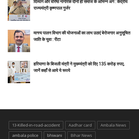
दिव्यांग और वरिष्ठ नागरिक दोनों ही समाज के अभिन्न अंग : केंद्रीय
राज्यमंत्री कृष्णपाल गुर्जर
मत्स्य पालन विभाग की योजनाओं का लाभ उठाएं बेरोजगार अनुसूचित
जाति के युवा : रीटा
हरियाणा के बिजली मंत्री ने मुख्य्मंत्री को दिए 135 करोड़ रुपए,
जानें कहाँ से आये ये रूपये
13-Killed-in-road-accident
Aadhar card
Ambala News
ambala police
bhiwani
Bihar News