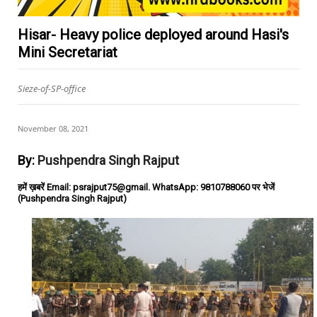
Hisar- Heavy police deployed around Hasi's
Mini Secretariat
Sieze-of-SP-office
November 08, 2021
By:
Pushpendra Singh Rajput
हमें ख़बरें Email: psrajput75@gmail. WhatsApp: 9810788060 पर भेजें
(Pushpendra Singh Rajput)