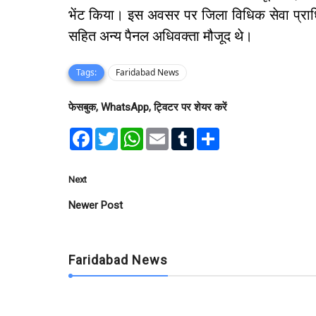
भेंट किया। इस अवसर पर जिला विधिक सेवा प्राधि
सहित अन्य पैनल अधिवक्ता मौजूद थे।
Tags:
Faridabad News
फेसबुक, WhatsApp, ट्विटर पर शेयर करें
F
T
W
E
T
S
a
w
h
m
u
h
c
i
a
a
m
a
e
t
t
i
b
r
b
t
s
l
l
e
Next
o
e
A
r
o
r
p
Newer Post
k
p
Faridabad News