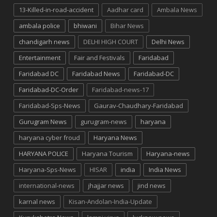
13-Killed-in-road-accident
Aadhar card
Ambala News
ambala police
bhiwani
Bihar News
chandigarh news
DELHI HIGH COURT
Delhi News
Entertainment
Fair and Festivals
Faridabad
Faridabad DC
Faridabad News
Faridabad-DC
Faridabad-DC-Order
Faridabad-news-17
Faridabad-Sps-News
Gaurav-Chaudhary-Faridabad
Gurugram News
gurugram-news
haryana
haryana cyber froud
Haryana News
HARYANA POLICE
Haryana Tourism
Haryana-news
Haryana-Sps-News
HISAR
india
India News
international-news
jhajjar news
jind news
karnal news
Kisan-Andolan-India-Update