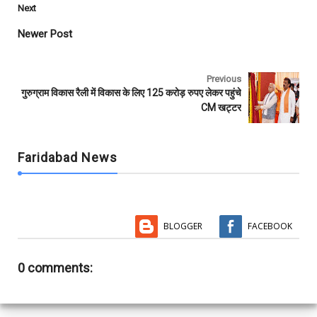
b
t
s
l
l
e
Next
o
e
A
r
o
r
p
Newer Post
k
p
Previous
गुरुग्राम विकास रैली में विकास के लिए 125 करोड़ रुपए लेकर पहुंचे
CM खट्टर
Faridabad News
BLOGGER
FACEBOOK
0 comments: