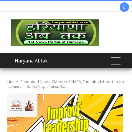

Haryana Abtak
Home
Faridabad News
CM खट्टर ने YMCA, Faridabad में रखी दीनदयाल
उपाध्याय ज्ञान संसाधन केन्द्र की आधारशिला