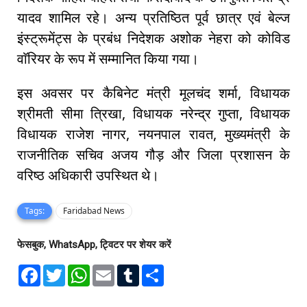
यादव शामिल रहे। अन्य प्रतिष्ठित पूर्व छात्र एवं बेल्ज
इंस्ट्रूमेंट्स के प्रबंध निदेशक अशोक नेहरा को कोविड
वाॅरियर के रूप में सम्मानित किया गया।
इस अवसर पर कैबिनेट मंत्री मूलचंद शर्मा, विधायक
श्रीमती सीमा त्रिखा, विधायक नरेन्द्र गुप्ता, विधायक
विधायक राजेश नागर, नयनपाल रावत, मुख्यमंत्री के
राजनीतिक सचिव अजय गौड़ और जिला प्रशासन के
वरिष्ठ अधिकारी उपस्थित थे।
Tags:
Faridabad News
फेसबुक, WhatsApp, ट्विटर पर शेयर करें
F
T
W
E
T
S
a
w
h
m
u
h
c
i
a
a
m
a
e
t
t
i
b
r