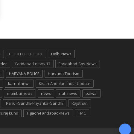
s
DELHI HIGH COURT
Delhi News
rder
Faridabad-news-17
Faridabad-Sps-News
s
HARYANA POLICE
Haryana Tourism
karnal news
Kisan-Andolan-India-Update
mumbai news
news
nuh news
palwal
Rahul-Gandhi-Priyanka-Gandhi
Rajsthan
suraj kund
Tigaon-Faridabad-news
TMC