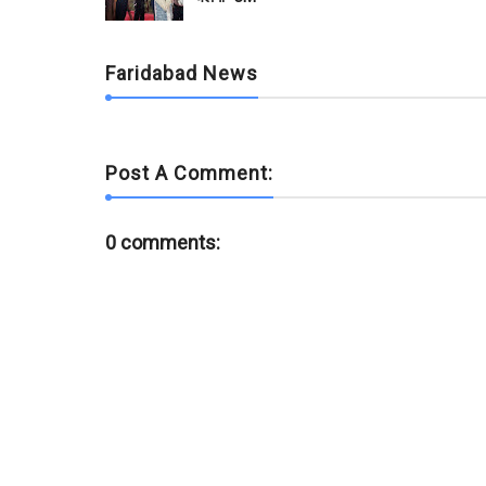
o
r
p
k
p
Faridabad News
Post A Comment:
0 comments: