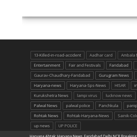
13-Killed-in-road-accident
Aadhar card
Ambala
Entertainment
Fair and Festivals
Faridabad
Gaurav-Chaudhary-Faridabad
Gurugram News
Haryana-news
Haryana-Sps-News
HISAR
i
Kurukshetra News
lampi virus
lucknow news
Palwal News
palwal police
Panchkula
pani
Rohtak News
Rohtak-Haryana-News
Sainik-Co
up news
UP POLICE
Haryana Abtak: Haryana News, Faridabad Delhi NCR Breakin