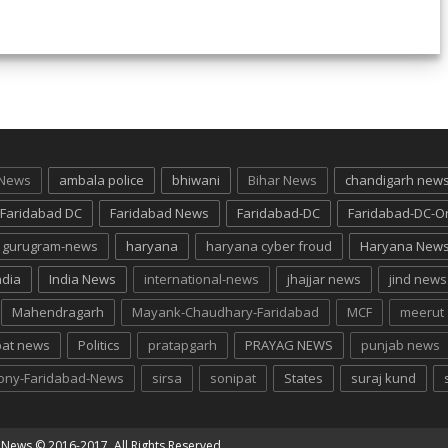
 News
ambala police
bhiwani
Bihar News
chandigarh new
Faridabad DC
Faridabad News
Faridabad-DC
Faridabad-DC-O
gurugram-news
haryana
haryana cyber froud
Haryana New
ndia
India News
international-news
jhajjar news
jind news
Mahendragarh
Mayank-Chaudhary-Faridabad
MCF
meerut
pat news
Politics
pratapgarh
PRAYAG NEWS
punjab news
lony-Faridabad-News
sirsa
sonipat
States
suraj kund
g News
© 2016-2017. All Rights Reserved.