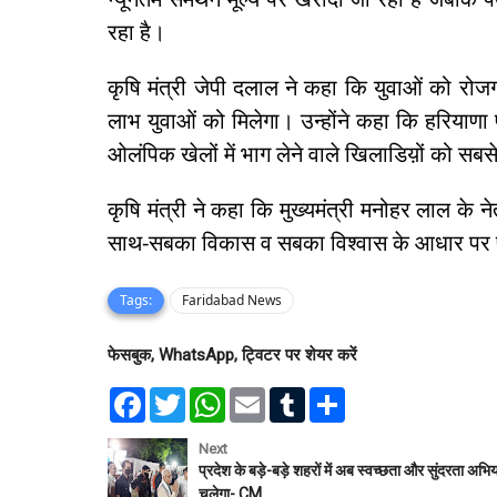
रहा है।
कृषि मंत्री जेपी दलाल ने कहा कि युवाओं को रोजग
लाभ युवाओं को मिलेगा। उन्होंने कहा कि हरियाणा प
ओलंपिक खेलों में भाग लेने वाले खिलाडिय़ों को सब
कृषि मंत्री ने कहा कि मुख्यमंत्री मनोहर लाल के
साथ-सबका विकास व सबका विश्वास के आधार पर प
Tags:
Faridabad News
फेसबुक, WhatsApp, ट्विटर पर शेयर करें
F
T
W
E
T
S
a
w
h
m
u
h
c
i
a
a
m
a
e
t
t
i
b
r
Next
b
t
s
l
l
e
प्रदेश के बड़े-बड़े शहरों में अब स्वच्छता और सुंदरता अभि
o
e
A
r
चलेगा- CM