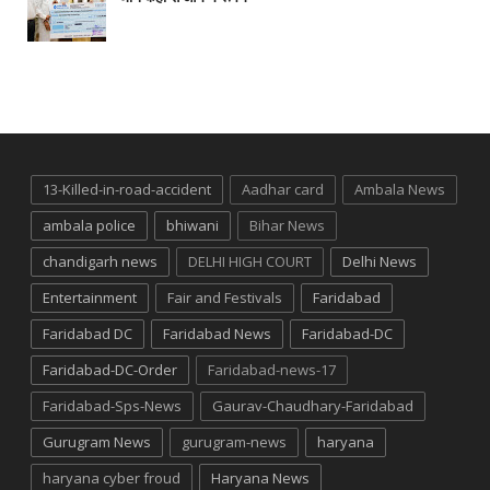
13-Killed-in-road-accident
Aadhar card
Ambala News
ambala police
bhiwani
Bihar News
chandigarh news
DELHI HIGH COURT
Delhi News
Entertainment
Fair and Festivals
Faridabad
Faridabad DC
Faridabad News
Faridabad-DC
Faridabad-DC-Order
Faridabad-news-17
Faridabad-Sps-News
Gaurav-Chaudhary-Faridabad
Gurugram News
gurugram-news
haryana
haryana cyber froud
Haryana News