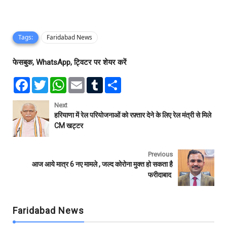
Tags:
Faridabad News
फेसबुक, WhatsApp, ट्विटर पर शेयर करें
F
T
W
E
T
S
a
w
h
m
u
h
c
i
a
a
m
a
e
t
t
i
b
r
Next
b
t
s
l
l
e
हरियाणा में रेल परियोजनाओं को रफ़्तार देने के लिए रेल मंत्री से मिले
o
e
A
r
CM खट्टर
o
r
p
k
p
Previous
आज आये मात्र 6 नए मामले , जल्द कोरोना मुक्त हो सकता है
फरीदाबाद
Faridabad News