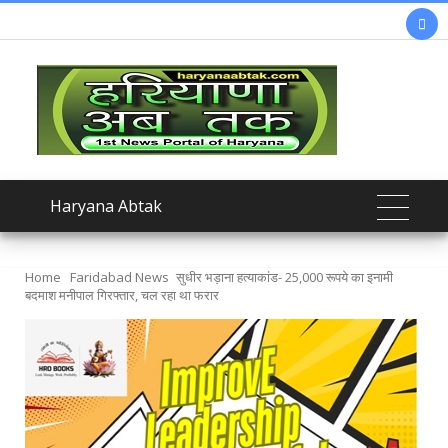

Haryana Abtak
Home
Faridabad News
सुधीर भड़ाना हत्याकांड- 25,000 रूपये का इनामी
बदमाश मनीपाल गिरफ्तार, चल रहा था फरार