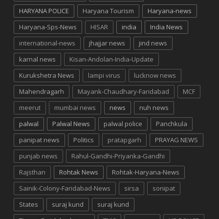
HARYANA POLICE
Haryana Tourism
Haryana-news
Haryana-Sps-News
HISAR
india
India News
international-news
jhajjar news
jind news
karnal news
Kisan-Andolan-India-Update
Kurukshetra News
lampi virus
lucknow news
Mahendragarh
Mayank-Chaudhary-Faridabad
MCF
meerut
mumbai news
news
nuh news
palwal
Palwal News
palwal police
Panchkula
panipat news
Politics
pratapgarh
PRAYAG NEWS
punjab news
Rahul-Gandhi-Priyanka-Gandhi
Rajsthan
Rohtak News
Rohtak-Haryana-News
Sainik-Colony-Faridabad-News
sirsa
sonipat
States
suraj kund
suraj kund