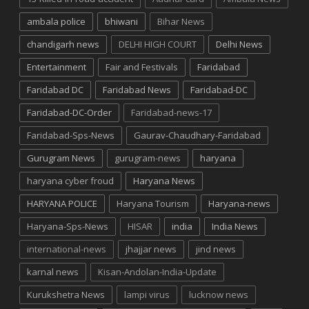
ambala police
bhiwani
Bihar News
chandigarh news
DELHI HIGH COURT
Delhi News
Entertainment
Fair and Festivals
Faridabad
Faridabad DC
Faridabad News
Faridabad-DC
Faridabad-DC-Order
Faridabad-news-17
Faridabad-Sps-News
Gaurav-Chaudhary-Faridabad
Gurugram News
gurugram-news
haryana
haryana cyber froud
Haryana News
HARYANA POLICE
Haryana Tourism
Haryana-news
Haryana-Sps-News
HISAR
india
India News
international-news
jhajjar news
jind news
karnal news
Kisan-Andolan-India-Update
Kurukshetra News
lampi virus
lucknow news