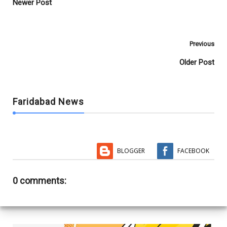
Newer Post
k
p
Previous
Older Post
Faridabad News
BLOGGER
FACEBOOK
0 comments: