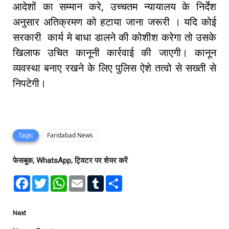
आदेशों का सम्मान करे, उच्चतम न्यायालय के निर्देश
अनुसार अतिक्रमण को हटाया जाना जरूरी । यदि कोई
सरकारी कार्य मे बाधा डालने की कोशीश करेगा तो उसके
खिलाफ उचित कानूनी कार्रवाई की जाएगी। कानून
व्यवस्था बनाए रखने के लिए पुलिस ऐशे तत्वो से सख्ती से
निपटेगी।
Tags:
Faridabad News
फेसबुक, WhatsApp, ट्विटर पर शेयर करें
F
T
W
E
T
S
a
w
h
m
u
h
c
i
a
a
m
a
e
t
t
i
b
r
b
t
s
l
l
e
Next
o
e
A
r
o
r
p