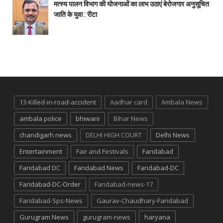
मत्स्य पालन विभाग की योजनाओं का लाभ उठाएं बेरोजगार अनुसूचित
जाति के युवा : रीटा
13-Killed-in-road-accident
Aadhar card
Ambala News
ambala police
bhiwani
Bihar News
chandigarh news
DELHI HIGH COURT
Delhi News
Entertainment
Fair and Festivals
Faridabad
Faridabad DC
Faridabad News
Faridabad-DC
Faridabad-DC-Order
Faridabad-news-17
Faridabad-Sps-News
Gaurav-Chaudhary-Faridabad
Gurugram News
gurugram-news
haryana