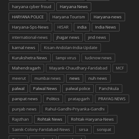
haryana cyber froud
Haryana News
HARYANA POLICE
Haryana Tourism
Haryana-news
Haryana-Sps-News
HISAR
india
India News
international-news
jhajjar news
jind news
karnal news
Kisan-Andolan-India-Update
Kurukshetra News
lampi virus
lucknow news
Mahendragarh
Mayank-Chaudhary-Faridabad
MCF
meerut
mumbai news
news
nuh news
palwal
Palwal News
palwal police
Panchkula
panipat news
Politics
pratapgarh
PRAYAG NEWS
punjab news
Rahul-Gandhi-Priyanka-Gandhi
Rajsthan
Rohtak News
Rohtak-Haryana-News
Sainik-Colony-Faridabad-News
sirsa
sonipat