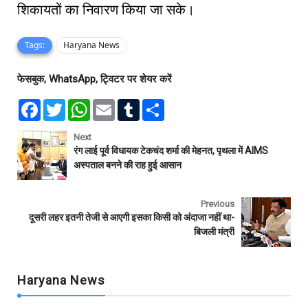
शिकायतों का निवारण किया जा सके।
Tags:
Haryana News
फेसबुक, WhatsApp, ट्विटर पर शेयर करें
F
T
W
E
T
S
a
w
h
m
u
h
c
i
a
a
m
a
e
t
t
i
b
r
Next
b
t
s
l
l
e
रंग लाई पूर्व विधायक टेकचंद शर्मा की मेहनत, पृथला में AIMS
o
e
A
r
अस्पताल बनने की राह हुई आसान
o
r
p
k
p
Previous
दूसरी लहर इतनी तेजी से आएगी इसका किसी को अंदाजा नहीं था-
बिजली मंत्री
Haryana News