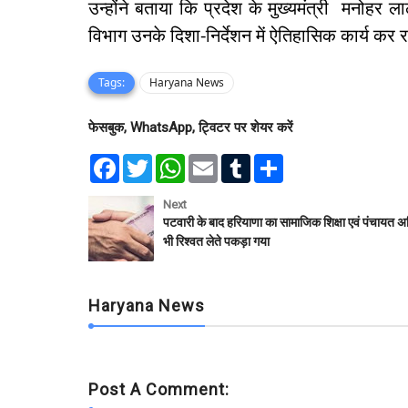
उन्होंने बताया कि प्रदेश के मुख्यमंत्री मनोहर ल
विभाग उनके दिशा-निर्देशन में ऐतिहासिक कार्य कर र
Tags:
Haryana News
फेसबुक, WhatsApp, ट्विटर पर शेयर करें
F
T
W
E
T
S
a
w
h
m
u
h
c
i
a
a
m
a
e
t
t
i
b
r
Next
b
t
s
l
l
e
पटवारी के बाद हरियाणा का सामाजिक शिक्षा एवं पंचायत अ
o
e
A
r
भी रिश्वत लेते पकड़ा गया
o
r
p
k
p
Haryana News
Post A Comment: