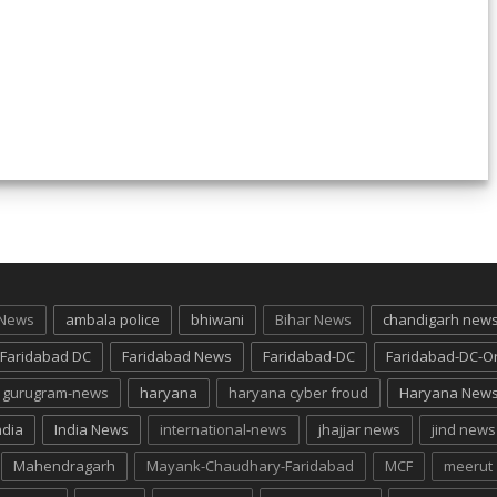
 News
ambala police
bhiwani
Bihar News
chandigarh new
Faridabad DC
Faridabad News
Faridabad-DC
Faridabad-DC-O
gurugram-news
haryana
haryana cyber froud
Haryana New
ndia
India News
international-news
jhajjar news
jind news
Mahendragarh
Mayank-Chaudhary-Faridabad
MCF
meerut