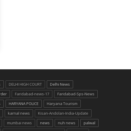
s
DELHI HIGH COURT
Delhi News
rder
Faridabad-news-17
Faridabad-Sps-News
s
HARYANA POLICE
Haryana Tourism
karnal news
Kisan-Andolan-India-Update
mumbai news
news
nuh news
palwal