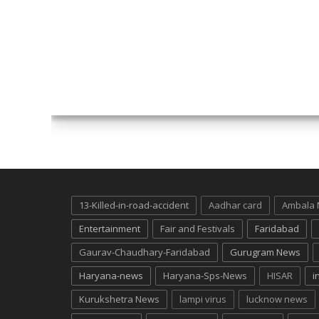
13-Killed-in-road-accident
Aadhar card
Ambala
Entertainment
Fair and Festivals
Faridabad
Gaurav-Chaudhary-Faridabad
Gurugram News
Haryana-news
Haryana-Sps-News
HISAR
i
Kurukshetra News
lampi virus
lucknow news