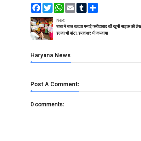
F
T
W
E
T
S
a
w
h
m
u
h
c
i
a
a
m
a
e
t
t
i
b
r
Next
b
t
s
l
l
e
बाबा ने बाल कटवा मनाई फरीदाबाद की खूनी सड़क की तेरह
o
e
A
r
हलवा भी बांटा, हस्ताक्षर भी करवाया
o
r
p
k
p
Haryana News
Post A Comment:
0 comments: