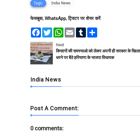
Tags:
India News
फेसबुक, WhatsApp, ट्विटर पर शेयर करें
F
T
W
E
T
S
a
w
h
m
u
h
c
i
a
a
m
a
e
t
t
i
b
r
Next
b
t
s
l
l
e
किसानों की समस्याओ को लेकर अपनी ही सरकार के खिल
o
e
A
r
धरने पर बैठे हरियाणा के भाजपा विधायक
o
r
p
k
p
India News
Post A Comment:
0 comments: