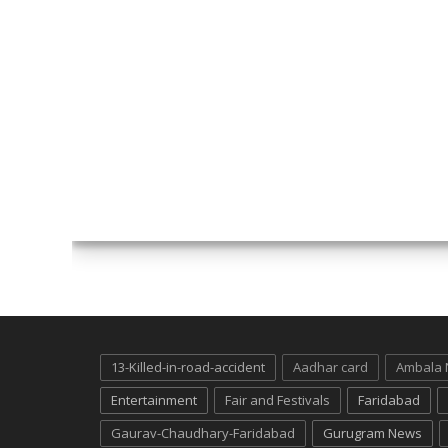
13-Killed-in-road-accident
Aadhar card
Ambala
Entertainment
Fair and Festivals
Faridabad
Gaurav-Chaudhary-Faridabad
Gurugram News