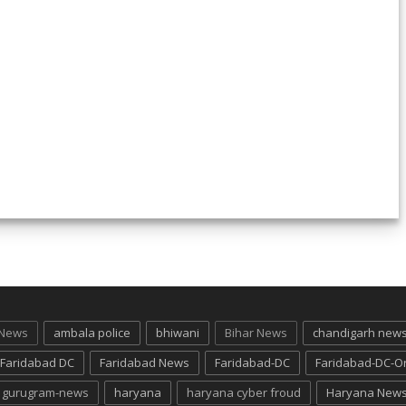
 News
ambala police
bhiwani
Bihar News
chandigarh new
Faridabad DC
Faridabad News
Faridabad-DC
Faridabad-DC-O
gurugram-news
haryana
haryana cyber froud
Haryana New