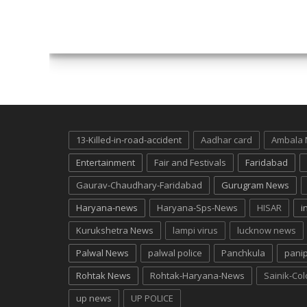
13-Killed-in-road-accident
Aadhar card
Ambala
Entertainment
Fair and Festivals
Faridabad
Gaurav-Chaudhary-Faridabad
Gurugram News
Haryana-news
Haryana-Sps-News
HISAR
i
Kurukshetra News
lampi virus
lucknow news
Palwal News
palwal police
Panchkula
pani
Rohtak News
Rohtak-Haryana-News
Sainik-Co
up news
UP POLICE