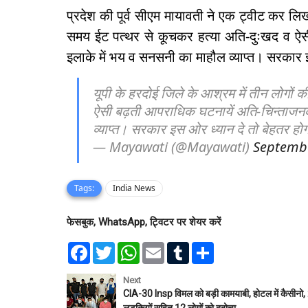
प्रदेश की पूर्व सीएम मायावती ने एक ट्वीट कर लिख
समय ईट पत्थर से कूचकर हत्या अति-दुःखद व ऐस
इलाके में भय व सनसनी का माहौल व्याप्त। सरकार 
यूपी के हरदोई जिले के आश्रम में तीन लोगों
ऐसी बढ़ती आपराधिक घटनायें अति-चिन्ताजनक
व्याप्त। सरकार इस ओर ध्यान दे तो बेहतर हो
— Mayawati (@Mayawati)
Septembe
Tags:
India News
फेसबुक, WhatsApp, ट्विटर पर शेयर करें
F
T
W
E
T
S
a
w
h
m
u
h
c
i
a
a
m
a
e
t
t
i
b
r
Next
b
t
s
l
l
e
CIA-30 Insp विमल को बड़ी कामयाबी, होटल में कैसीनो,
o
e
A
r