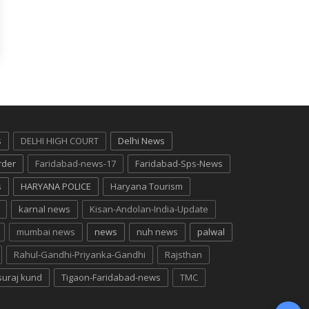
s
DELHI HIGH COURT
Delhi News
rder
Faridabad-news-17
Faridabad-Sps-News
s
HARYANA POLICE
Haryana Tourism
karnal news
Kisan-Andolan-India-Update
mumbai news
news
nuh news
palwal
Rahul-Gandhi-Priyanka-Gandhi
Rajsthan
suraj kund
Tigaon-Faridabad-news
TMC