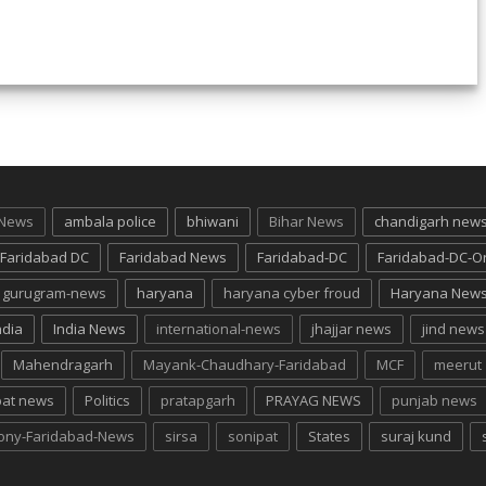
 News
ambala police
bhiwani
Bihar News
chandigarh new
Faridabad DC
Faridabad News
Faridabad-DC
Faridabad-DC-O
gurugram-news
haryana
haryana cyber froud
Haryana New
ndia
India News
international-news
jhajjar news
jind news
Mahendragarh
Mayank-Chaudhary-Faridabad
MCF
meerut
pat news
Politics
pratapgarh
PRAYAG NEWS
punjab news
lony-Faridabad-News
sirsa
sonipat
States
suraj kund