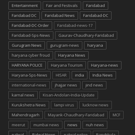
Entertainment
Fair and Festivals
Faridabad
Faridabad DC
Faridabad News
Faridabad-DC
Faridabad-DC-Order
Faridabad-news-17
Faridabad-Sps-News
Gaurav-Chaudhary-Faridabad
Gurugram News
gurugram-news
haryana
haryana cyber froud
Haryana News
HARYANA POLICE
Haryana Tourism
Haryana-news
Haryana-Sps-News
HISAR
india
India News
international-news
jhajjar news
jind news
karnal news
Kisan-Andolan-India-Update
Kurukshetra News
lampi virus
lucknow news
Mahendragarh
Mayank-Chaudhary-Faridabad
MCF
meerut
mumbai news
news
nuh news
palwal
Palwal News
palwal police
Panchkula