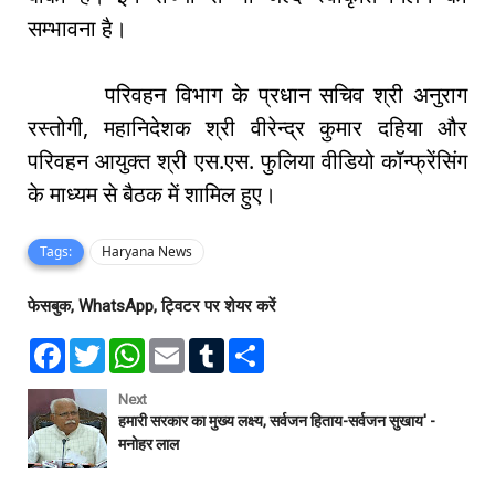
सम्भावना है।
परिवहन विभाग के प्रधान सचिव श्री अनुराग
रस्तोगी, महानिदेशक श्री वीरेन्द्र कुमार दहिया और
परिवहन आयुक्त श्री एस.एस. फुलिया वीडियो कॉन्फ्रेंसिंग
के माध्यम से बैठक में शामिल हुए।
Tags:
Haryana News
फेसबुक, WhatsApp, ट्विटर पर शेयर करें
F
T
W
E
T
S
a
w
h
m
u
h
c
i
a
a
m
a
e
t
t
i
b
r
Next
b
t
s
l
l
e
हमारी सरकार का मुख्य लक्ष्य, सर्वजन हिताय-सर्वजन सुखाय' -
o
e
A
r
मनोहर लाल
o
r
p
k
p