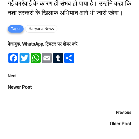
गई कार्रवाई के कारण ही संभव हो पाया है। उन्होंने कहा कि
नशा तस्करी के खिलाफ अभियान आगे भी जारी रहेगा।
Tags:
Haryana News
फेसबुक, WhatsApp, ट्विटर पर शेयर करें
F
T
W
E
T
S
a
w
h
m
u
h
c
i
a
a
m
a
e
t
t
i
b
r
b
t
s
l
l
e
Next
o
e
A
r
o
r
p
Newer Post
k
p
Previous
Older Post