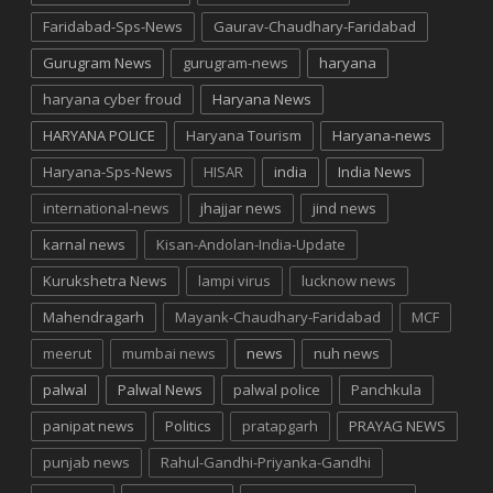
Faridabad-Sps-News
Gaurav-Chaudhary-Faridabad
Gurugram News
gurugram-news
haryana
haryana cyber froud
Haryana News
HARYANA POLICE
Haryana Tourism
Haryana-news
Haryana-Sps-News
HISAR
india
India News
international-news
jhajjar news
jind news
karnal news
Kisan-Andolan-India-Update
Kurukshetra News
lampi virus
lucknow news
Mahendragarh
Mayank-Chaudhary-Faridabad
MCF
meerut
mumbai news
news
nuh news
palwal
Palwal News
palwal police
Panchkula
panipat news
Politics
pratapgarh
PRAYAG NEWS
punjab news
Rahul-Gandhi-Priyanka-Gandhi