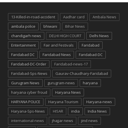
13-Killed-in-road-accident
Aadhar card
Ambala News
ambala police
bhiwani
Bihar News
chandigarh news
DELHI HIGH COURT
Delhi News
Entertainment
Fair and Festivals
Faridabad
Faridabad DC
Faridabad News
Faridabad-DC
Faridabad-DC-Order
Faridabad-news-17
Faridabad-Sps-News
Gaurav-Chaudhary-Faridabad
Gurugram News
gurugram-news
haryana
haryana cyber froud
Haryana News
HARYANA POLICE
Haryana Tourism
Haryana-news
Haryana-Sps-News
HISAR
india
India News
international-news
jhajjar news
jind news