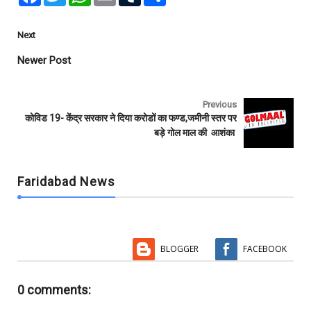
a
w
h
m
u
h
c
i
a
a
m
a
e
t
t
i
b
r
b
t
s
l
l
e
Next
o
e
A
r
o
r
p
Newer Post
k
p
Previous
कोविड 19- केंद्र सरकार ने दिया करोडों का फण्ड,जमीनी स्तर पर
बड़े गोल माल की आशंका
Faridabad News
BLOGGER
FACEBOOK
0 comments: