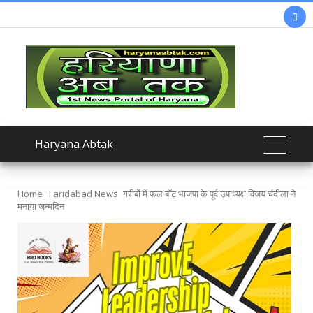

Haryana Abtak
Home
Faridabad News
गरीबों में फल बाँट भाजपा के पूर्व उपाध्यक्ष विजय चंदीला ने
मनाया जन्मदिन