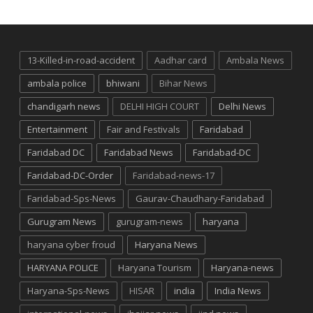
13-Killed-in-road-accident
Aadhar card
Ambala News
ambala police
bhiwani
Bihar News
chandigarh news
DELHI HIGH COURT
Delhi News
Entertainment
Fair and Festivals
Faridabad
Faridabad DC
Faridabad News
Faridabad-DC
Faridabad-DC-Order
Faridabad-news-17
Faridabad-Sps-News
Gaurav-Chaudhary-Faridabad
Gurugram News
gurugram-news
haryana
haryana cyber froud
Haryana News
HARYANA POLICE
Haryana Tourism
Haryana-news
Haryana-Sps-News
HISAR
india
India News