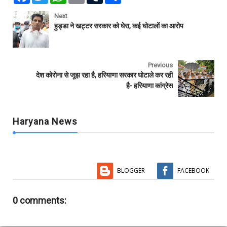
c
i
a
a
m
a
e
t
t
i
b
r
Next
b
t
s
l
l
e
हुड्डा ने खट्टर सरकार को घेरा, कई घोटालों का आरोप
o
e
A
r
o
r
p
k
p
Previous
देश कोरोना से जूझ रहा है, हरियाणा सरकार घोटाले कर रही
है- हरियाणा कांग्रेस
Haryana News
BLOGGER
FACEBOOK
0 comments: