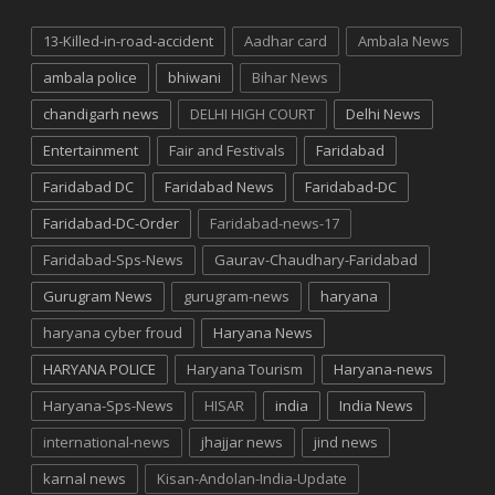
13-Killed-in-road-accident
Aadhar card
Ambala News
ambala police
bhiwani
Bihar News
chandigarh news
DELHI HIGH COURT
Delhi News
Entertainment
Fair and Festivals
Faridabad
Faridabad DC
Faridabad News
Faridabad-DC
Faridabad-DC-Order
Faridabad-news-17
Faridabad-Sps-News
Gaurav-Chaudhary-Faridabad
Gurugram News
gurugram-news
haryana
haryana cyber froud
Haryana News
HARYANA POLICE
Haryana Tourism
Haryana-news
Haryana-Sps-News
HISAR
india
India News
international-news
jhajjar news
jind news
karnal news
Kisan-Andolan-India-Update