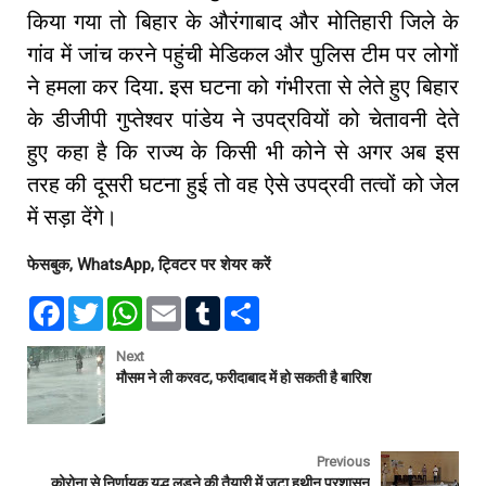
किया गया तो बिहार के औरंगाबाद और मोतिहारी जिले के
गांव में जांच करने पहुंची मेडिकल और पुलिस टीम पर लोगों
ने हमला कर दिया. इस घटना को गंभीरता से लेते हुए बिहार
के डीजीपी गुप्तेश्वर पांडेय ने उपद्रवियों को चेतावनी देते
हुए कहा है कि राज्य के किसी भी कोने से अगर अब इस
तरह की दूसरी घटना हुई तो वह ऐसे उपद्रवी तत्वों को जेल
में सड़ा देंगे।
फेसबुक, WhatsApp, ट्विटर पर शेयर करें
F
T
W
E
T
S
a
w
h
m
u
h
c
i
a
a
m
a
e
t
t
i
b
r
Next
b
t
s
l
l
e
मौसम ने ली करवट, फरीदाबाद में हो सकती है बारिश
o
e
A
r
o
r
p
k
p
Previous
कोरोना से निर्णायक युद्ध लड़ने की तैयारी में जुटा हथीन प्रशासन