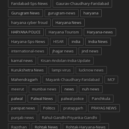
Faridabad-Sps-News
Gaurav-Chaudhary-Faridabad
Gurugram News
gurugram-news
haryana
haryana cyber froud
Haryana News
HARYANA POLICE
Haryana Tourism
Haryana-news
Haryana-Sps-News
HISAR
india
India News
international-news
jhajjar news
jind news
karnal news
Kisan-Andolan-India-Update
Kurukshetra News
lampi virus
lucknow news
Mahendragarh
Mayank-Chaudhary-Faridabad
MCF
meerut
mumbai news
news
nuh news
palwal
Palwal News
palwal police
Panchkula
panipat news
Politics
pratapgarh
PRAYAG NEWS
punjab news
Rahul-Gandhi-Priyanka-Gandhi
Rajsthan
Rohtak News
Rohtak-Haryana-News