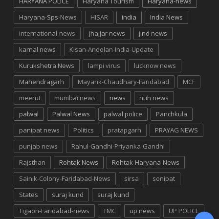
HARYANA POLICE
Haryana Tourism
Haryana-news
Haryana-Sps-News
HISAR
india
India News
international-news
jhajjar news
jind news
karnal news
Kisan-Andolan-India-Update
Kurukshetra News
lampi virus
lucknow news
Mahendragarh
Mayank-Chaudhary-Faridabad
MCF
meerut
mumbai news
news
nuh news
palwal
Palwal News
palwal police
Panchkula
panipat news
Politics
pratapgarh
PRAYAG NEWS
punjab news
Rahul-Gandhi-Priyanka-Gandhi
Rajsthan
Rohtak News
Rohtak-Haryana-News
Sainik-Colony-Faridabad-News
sirsa
sonipat
States
suraj kund
suraj kund
Tigaon-Faridabad-news
TMC
up news
UP POLICE