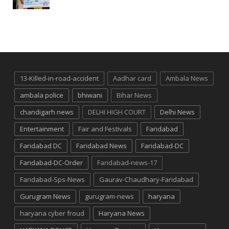
13-Killed-in-road-accident
Aadhar card
Ambala News
ambala police
bhiwani
Bihar News
chandigarh news
DELHI HIGH COURT
Delhi News
Entertainment
Fair and Festivals
Faridabad
Faridabad DC
Faridabad News
Faridabad-DC
Faridabad-DC-Order
Faridabad-news-17
Faridabad-Sps-News
Gaurav-Chaudhary-Faridabad
Gurugram News
gurugram-news
haryana
haryana cyber froud
Haryana News