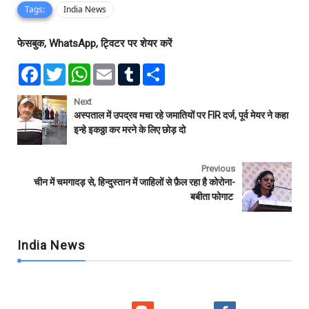
Tags:
India News
फेसबुक, WhatsApp, ट्विटर पर शेयर करें
F
T
W
E
T
S
a
w
h
m
u
h
c
i
a
a
m
a
e
t
t
i
b
r
Next
b
t
s
l
l
e
अस्पताल में उपद्रव मचा रहे जमातियों पर FIR दर्ज, पूर्व मेयर ने कहा
o
e
A
r
इन्हे इकठ्ठा कर मरने के लिए छोड़ दो
o
r
p
k
p
Previous
चीन में चमगादड़ से, हिन्दुस्तान में जाहिलों से फ़ैल रहा है कोरोना-
बबीता फोगाट
India News