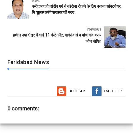
e
t
t
i
b
r
Next
b
t
s
l
l
e
फरीदाबाद के संदीप गर्ग ने कोरोना रोकने के लिए बनाया सॉफ्टवेयर,
o
e
A
r
निःशुल्क करेंगे सरकार की मदद
o
r
p
k
p
Previous
हथीन नपा क्षेत्र में वार्ड 11 कंटेनमेंट, बाकी वार्ड व पांच गांव बफर
जोन घोषित
Faridabad News
BLOGGER
FACEBOOK
0 comments: