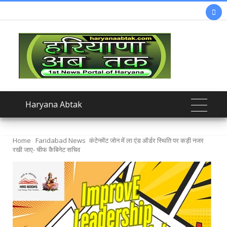

Haryana Abtak
Home
Faridabad News
कंटेनमेंट जोन में ला एंड ऑर्डर स्थिति पर कड़ी नजर
रखी जाए- चीफ कैबिनेट सचिव