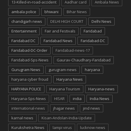
13-Killed-in-road-accident
Aadhar card
Ambala News
ambala police
bhiwani
Bihar News
chandigarh news
DELHI HIGH COURT
Delhi News
Entertainment
Fair and Festivals
Faridabad
Faridabad DC
Faridabad News
Faridabad-DC
Faridabad-DC-Order
Faridabad-news-17
Faridabad-Sps-News
Gaurav-Chaudhary-Faridabad
Gurugram News
gurugram-news
haryana
haryana cyber froud
Haryana News
HARYANA POLICE
Haryana Tourism
Haryana-news
Haryana-Sps-News
HISAR
india
India News
international-news
jhajjar news
jind news
karnal news
Kisan-Andolan-India-Update
Kurukshetra News
lampi virus
lucknow news