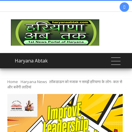

Haryana Abtak
Home
Haryana News
लॉकडाऊन को मजाक न समझें हरियाणा के लोग- कल से
और बजेंगी लाठियां