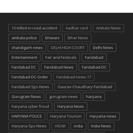
13-Killed-in-road-accident
Aadhar card
Ambala News
ambala police
bhiwani
Bihar News
chandigarh news
DELHI HIGH COURT
Delhi News
Entertainment
Fair and Festivals
Faridabad
Faridabad DC
Faridabad News
Faridabad-DC
Faridabad-DC-Order
Faridabad-news-17
Faridabad-Sps-News
Gaurav-Chaudhary-Faridabad
Gurugram News
gurugram-news
haryana
haryana cyber froud
Haryana News
HARYANA POLICE
Haryana Tourism
Haryana-news
Haryana-Sps-News
HISAR
india
India News