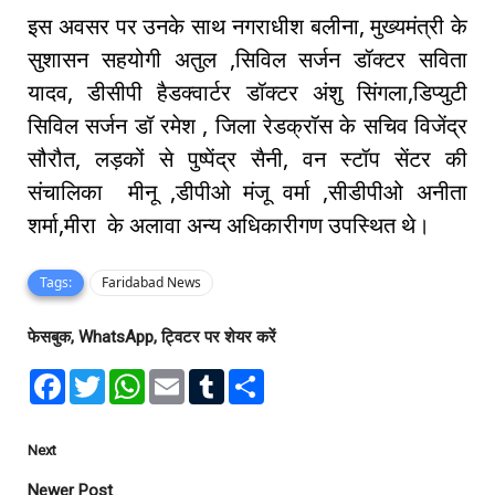
इस अवसर पर उनके साथ नगराधीश बलीना, मुख्यमंत्री के
सुशासन सहयोगी अतुल ,सिविल सर्जन डॉक्टर सविता
यादव, डीसीपी हैडक्वार्टर डॉक्टर अंशु सिंगला,डिप्युटी
सिविल सर्जन डॉ रमेश , जिला रेडक्रॉस के सचिव विजेंद्र
सौरौत, लड़कों से पुष्पेंद्र सैनी, वन स्टॉप सेंटर की
संचालिका मीनू ,डीपीओ मंजू वर्मा ,सीडीपीओ अनीता
शर्मा,मीरा के अलावा अन्य अधिकारीगण उपस्थित थे।
Tags:
Faridabad News
फेसबुक, WhatsApp, ट्विटर पर शेयर करें
F
T
W
E
T
S
a
w
h
m
u
h
c
i
a
a
m
a
e
t
t
i
b
r
b
t
s
l
l
e
Next
o
e
A
r
o
r
p
Newer Post