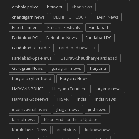
ambala police
bhiwani
Bihar News
chandigarh news
DELHI HIGH COURT
Delhi News
Entertainment
Fair and Festivals
Faridabad
Faridabad DC
Faridabad News
Faridabad-DC
Faridabad-DC-Order
Faridabad-news-17
Faridabad-Sps-News
Gaurav-Chaudhary-Faridabad
Gurugram News
gurugram-news
haryana
haryana cyber froud
Haryana News
HARYANA POLICE
Haryana Tourism
Haryana-news
Haryana-Sps-News
HISAR
india
India News
international-news
jhajjar news
jind news
karnal news
Kisan-Andolan-India-Update
Kurukshetra News
lampi virus
lucknow news