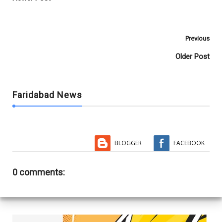
k
p
Previous
Older Post
Faridabad News
BLOGGER
FACEBOOK
0 comments: