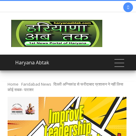

Haryana Abtak
Home
Faridabad News
दिल्ली अग्निकांड से फरीदाबाद प्रशासन ने नहीं लिया
कोई सबक- पाराशर