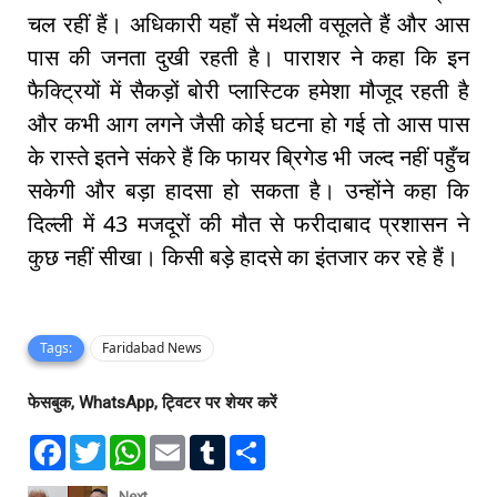
चल रहीं हैं। अधिकारी यहाँ से मंथली वसूलते हैं और आस
पास की जनता दुखी रहती है। पाराशर ने कहा कि इन
फैक्ट्रियों में सैकड़ों बोरी प्लास्टिक हमेशा मौजूद रहती है
और कभी आग लगने जैसी कोई घटना हो गई तो आस पास
के रास्ते इतने संकरे हैं कि फायर ब्रिगेड भी जल्द नहीं पहुँच
सकेगी और बड़ा हादसा हो सकता है। उन्होंने कहा कि
दिल्ली में 43 मजदूरों की मौत से फरीदाबाद प्रशासन ने
कुछ नहीं सीखा। किसी बड़े हादसे का इंतजार कर रहे हैं।
Tags:
Faridabad News
फेसबुक, WhatsApp, ट्विटर पर शेयर करें
F
T
W
E
T
S
a
w
h
m
u
h
c
i
a
a
m
a
e
t
t
i
b
r
Next