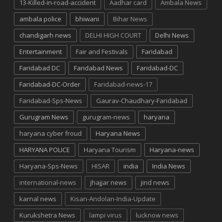
13-Killed-in-road-accident
Aadhar card
Ambala News
ambala police
bhiwani
Bihar News
chandigarh news
DELHI HIGH COURT
Delhi News
Entertainment
Fair and Festivals
Faridabad
Faridabad DC
Faridabad News
Faridabad-DC
Faridabad-DC-Order
Faridabad-news-17
Faridabad-Sps-News
Gaurav-Chaudhary-Faridabad
Gurugram News
gurugram-news
haryana
haryana cyber froud
Haryana News
HARYANA POLICE
Haryana Tourism
Haryana-news
Haryana-Sps-News
HISAR
india
India News
international-news
jhajjar news
jind news
karnal news
Kisan-Andolan-India-Update
Kurukshetra News
lampi virus
lucknow news