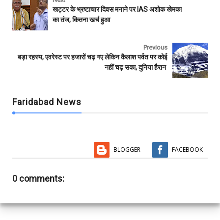
b
t
s
l
l
e
खट्टर के भ्रष्टाचार दिवस मनाने पर IAS अशोक खेमका
o
e
A
r
का तंज, कितना खर्च हुआ
o
r
p
k
p
Previous
बड़ा रहस्य, एवरेस्ट पर हजारों चढ़ गए लेकिन कैलाश पर्वत पर कोई
नहीं चढ़ सका, दुनिया हैरान
Faridabad News
BLOGGER
FACEBOOK
0 comments: