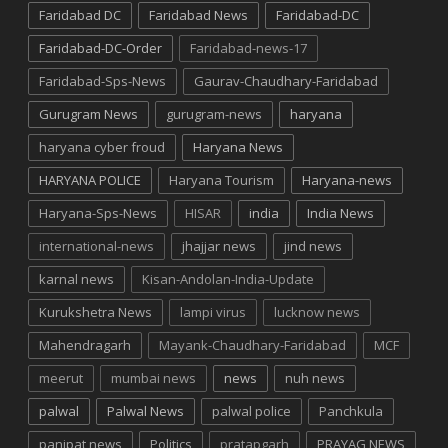
Faridabad DC
Faridabad News
Faridabad-DC
Faridabad-DC-Order
Faridabad-news-17
Faridabad-Sps-News
Gaurav-Chaudhary-Faridabad
Gurugram News
gurugram-news
haryana
haryana cyber froud
Haryana News
HARYANA POLICE
Haryana Tourism
Haryana-news
Haryana-Sps-News
HISAR
india
India News
international-news
jhajjar news
jind news
karnal news
Kisan-Andolan-India-Update
Kurukshetra News
lampi virus
lucknow news
Mahendragarh
Mayank-Chaudhary-Faridabad
MCF
meerut
mumbai news
news
nuh news
palwal
Palwal News
palwal police
Panchkula
panipat news
Politics
pratapgarh
PRAYAG NEWS