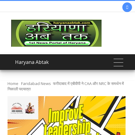

Haryana Abtak
Home
Faridabad News
फरीदाबाद में एबीवीपी ने CAA और NRC के समर्थन में
निकाली पदयात्रा