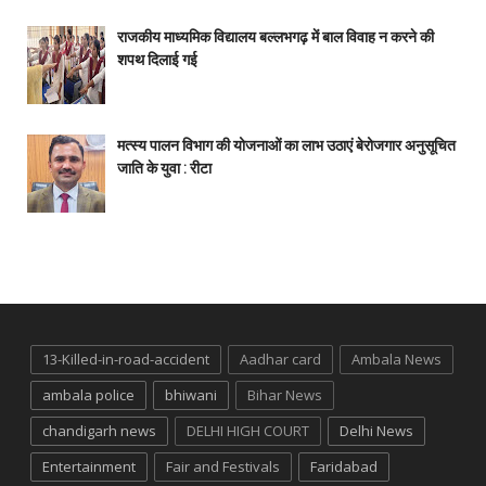
राजकीय माध्यमिक विद्यालय बल्लभगढ़ में बाल विवाह न करने की
शपथ दिलाई गई
मत्स्य पालन विभाग की योजनाओं का लाभ उठाएं बेरोजगार अनुसूचित
जाति के युवा : रीटा
13-Killed-in-road-accident
Aadhar card
Ambala News
ambala police
bhiwani
Bihar News
chandigarh news
DELHI HIGH COURT
Delhi News
Entertainment
Fair and Festivals
Faridabad