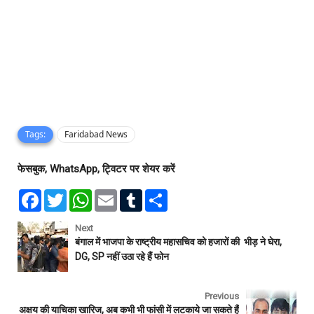
Tags:
Faridabad News
फेसबुक, WhatsApp, ट्विटर पर शेयर करें
F
T
W
E
T
S
a
w
h
m
u
h
c
i
a
a
m
a
e
t
t
i
b
r
Next
b
t
s
l
l
e
बंगाल में भाजपा के राष्ट्रीय महासचिव को हजारों की भीड़ ने घेरा,
o
e
A
r
DG, SP नहीं उठा रहे हैं फोन
o
r
p
k
p
Previous
अक्षय की याचिका खारिज, अब कभी भी फांसी में लटकाये जा सकते हैं