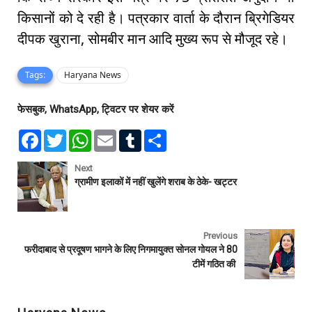
किसानों को दे रही है। पत्रकार वार्ता के दौरान ब्रिगेडियर
दीपक खुराना, सोमबीर मान आदि मुख्य रूप से मौजूद रहे।
Tags:
Haryana News
फेसबुक, WhatsApp, ट्विटर पर शेयर करें
F
T
W
E
T
S
a
w
h
m
u
h
c
i
a
a
m
a
e
t
t
i
b
r
Next
b
t
s
l
l
e
ग्रामीण इलाकों में नहीं खुलेंगे शराब के ठेके- खट्टर
o
e
A
r
o
r
p
k
p
Previous
फरीदाबाद से प्रदूषण भागने के लिए निगमायुक्त सोनल गोयल ने 80
टीमें गठित की