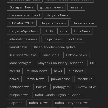
Gurugram News
gurugram-news
haryana
haryana cyber froud
Haryana News
HARYANA POLICE
Haryana Tourism
Haryana-news
Haryana-Sps-News
HISAR
india
India News
international-news
jhajjar news
jind news
karnal news
Kisan-Andolan-India-Update
Kurukshetra News
lampi virus
lucknow news
Mahendragarh
Mayank-Chaudhary-Faridabad
MCF
meerut
mumbai news
news
nuh news
palwal
Palwal News
palwal police
Panchkula
panipat news
Politics
pratapgarh
PRAYAG NEWS
punjab news
Rahul-Gandhi-Priyanka-Gandhi
Rajsthan
Rohtak News
Rohtak-Haryana-News