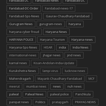
Faridabad DC
Faridabad News
Faridabad-DC
Faridabad-DC-Order
Faridabad-news-17
Faridabad-Sps-News
Gaurav-Chaudhary-Faridabad
Gurugram News
gurugram-news
haryana
haryana cyber froud
Haryana News
HARYANA POLICE
Haryana Tourism
Haryana-news
Haryana-Sps-News
HISAR
india
India News
international-news
jhajjar news
jind news
karnal news
Kisan-Andolan-India-Update
Kurukshetra News
lampi virus
lucknow news
Mahendragarh
Mayank-Chaudhary-Faridabad
MCF
meerut
mumbai news
news
nuh news
palwal
Palwal News
palwal police
Panchkula
panipat news
Politics
pratapgarh
PRAYAG NEWS