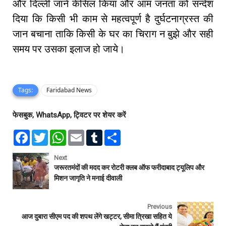
और दिल्ली जाने केंसिल किया और आम जनता को सन्देश
दिया कि किसी भी काम से महत्वपूर्ण है दुर्घटनाग्रस्त की
जान बचाना ताकि किसी के घर का चिराग न बुझे और सही
समय पर उसका इलाज हो जाये।
Tags:
Faridabad News
फेसबुक, WhatsApp, ट्विटर पर शेयर करें
F
T
W
E
T
S
a
w
h
m
u
h
c
i
a
a
m
a
e
t
t
i
b
r
Next
b
t
s
l
l
e
जरूरतमंदों की मदद कर रोटरी क्लब ऑफ फरीदाबाद ट्यूलिप और
o
e
A
r
मिशन जागृति ने मनाई दीवाली
o
r
p
k
p
Previous
आज दुबारा सीएम पद की शपथ लेंगे खट्टर, सीमा त्रिखा सहित ये