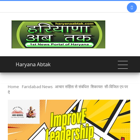

Haryana Abtak
Home
Faridabad News
आचार संहिंता से संबंधित शिकायत सी-विजिल एप पर
दें