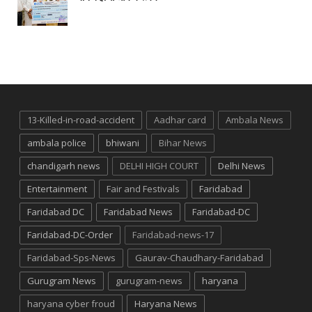
13-Killed-in-road-accident
Aadhar card
Ambala News
ambala police
bhiwani
Bihar News
chandigarh news
DELHI HIGH COURT
Delhi News
Entertainment
Fair and Festivals
Faridabad
Faridabad DC
Faridabad News
Faridabad-DC
Faridabad-DC-Order
Faridabad-news-17
Faridabad-Sps-News
Gaurav-Chaudhary-Faridabad
Gurugram News
gurugram-news
haryana
haryana cyber froud
Haryana News