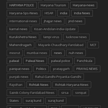
HARYANA POLICE
Haryana Tourism
Haryana-news
Haryana-Sps-News
HISAR
india
India News
international-news
jhajjar news
jind news
karnal news
Kisan-Andolan-India-Update
Kurukshetra News
lampi virus
lucknow news
Mahendragarh
Mayank-Chaudhary-Faridabad
MCF
meerut
mumbai news
news
nuh news
palwal
Palwal News
palwal police
Panchkula
panipat news
Politics
pratapgarh
PRAYAG NEWS
punjab news
Rahul-Gandhi-Priyanka-Gandhi
Rajsthan
Rohtak News
Rohtak-Haryana-News
Sainik-Colony-Faridabad-News
sirsa
sonipat
States
suraj kund
suraj kund