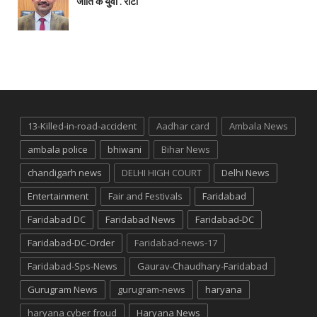
जाति के युवा : रीटा
13-Killed-in-road-accident
Aadhar card
Ambala News
ambala police
bhiwani
Bihar News
chandigarh news
DELHI HIGH COURT
Delhi News
Entertainment
Fair and Festivals
Faridabad
Faridabad DC
Faridabad News
Faridabad-DC
Faridabad-DC-Order
Faridabad-news-17
Faridabad-Sps-News
Gaurav-Chaudhary-Faridabad
Gurugram News
gurugram-news
haryana
haryana cyber froud
Haryana News