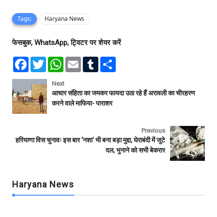
Tags:
Haryana News
फेसबुक, WhatsApp, ट्विटर पर शेयर करें
F
T
W
E
T
S
a
w
h
m
u
h
c
i
a
a
m
a
e
t
t
i
b
r
Next
b
t
s
l
l
e
आचार संहिता का जमकर फायदा उठा रहे हैं अरावली का चीरहरण
o
e
A
r
करने वाले माफिया- पाराशर
o
r
p
k
p
Previous
हरियाणा विस चुनावः इस बार ‘नशा’ भी बना बड़ा मुद्दा, घेराबंदी में जुटे
दल, भुनाने को सभी बेकरार
Haryana News