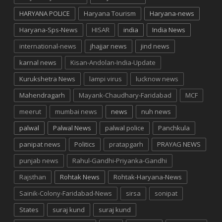
HARYANA POLICE
Haryana Tourism
Haryana-news
Haryana-Sps-News
HISAR
india
India News
international-news
jhajjar news
jind news
karnal news
Kisan-Andolan-India-Update
Kurukshetra News
lampi virus
lucknow news
Mahendragarh
Mayank-Chaudhary-Faridabad
MCF
meerut
mumbai news
news
nuh news
palwal
Palwal News
palwal police
Panchkula
panipat news
Politics
pratapgarh
PRAYAG NEWS
punjab news
Rahul-Gandhi-Priyanka-Gandhi
Rajsthan
Rohtak News
Rohtak-Haryana-News
Sainik-Colony-Faridabad-News
sirsa
sonipat
States
suraj kund
suraj kund