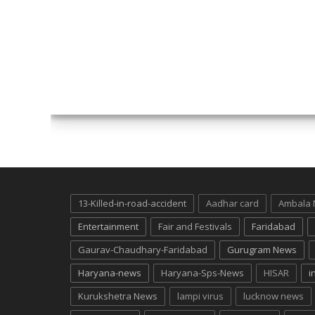
13-Killed-in-road-accident
Aadhar card
Ambala
Entertainment
Fair and Festivals
Faridabad
Gaurav-Chaudhary-Faridabad
Gurugram News
Haryana-news
Haryana-Sps-News
HISAR
i
Kurukshetra News
lampi virus
lucknow news