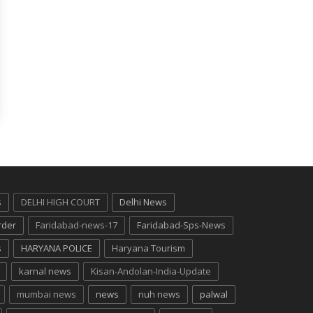
s
DELHI HIGH COURT
Delhi News
rder
Faridabad-news-17
Faridabad-Sps-News
s
HARYANA POLICE
Haryana Tourism
karnal news
Kisan-Andolan-India-Update
mumbai news
news
nuh news
palwal