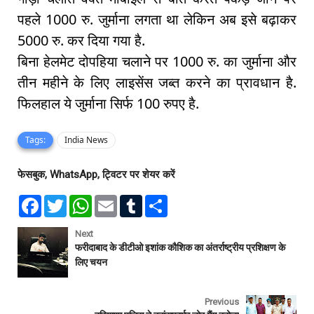
पहले 1000 रु. जुर्माना लगता था लेकिन अब इसे बढ़ाकर
5000 रु. कर दिया गया है.
बिना हेलमेट दोपहिया चलाने पर 1000 रु. का जुर्माना और
तीन महीने के लिए लाइसेंस जब्त करने का प्रावधान है.
फिलहाल ये जुर्माना सिर्फ 100 रुपए है.
Tags:
India News
फेसबुक, WhatsApp, ट्विटर पर शेयर करें
F
T
W
E
T
S
a
w
h
m
u
h
c
i
a
a
m
a
e
t
t
i
b
r
Next
b
t
s
l
l
e
फरीदाबाद के डीटीओ इशांक कौशिक का अंतर्राष्ट्रीय प्रशिक्षण के
o
e
A
r
लिए चयन
o
r
p
k
p
Previous