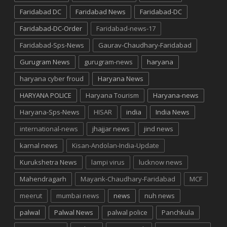
Faridabad DC
Faridabad News
Faridabad-DC
Faridabad-DC-Order
Faridabad-news-17
Faridabad-Sps-News
Gaurav-Chaudhary-Faridabad
Gurugram News
gurugram-news
haryana
haryana cyber froud
Haryana News
HARYANA POLICE
Haryana Tourism
Haryana-news
Haryana-Sps-News
HISAR
india
India News
international-news
jhajjar news
jind news
karnal news
Kisan-Andolan-India-Update
Kurukshetra News
lampi virus
lucknow news
Mahendragarh
Mayank-Chaudhary-Faridabad
MCF
meerut
mumbai news
news
nuh news
palwal
Palwal News
palwal police
Panchkula