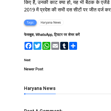
किए हैं, उनकी काट क्या हो, यह भी बैठक के एजेंडे 
2019 में प्रदेश की सभी दस सीटों पर जीत दर्ज क
Tags:
Haryana News
फेसबुक, WhatsApp, ट्विटर पर शेयर करें
F
T
W
E
T
S
a
w
h
m
u
h
c
i
a
a
m
a
e
t
t
i
b
r
b
t
s
l
l
e
Next
o
e
A
r
o
r
p
Newer Post
k
p
Haryana News