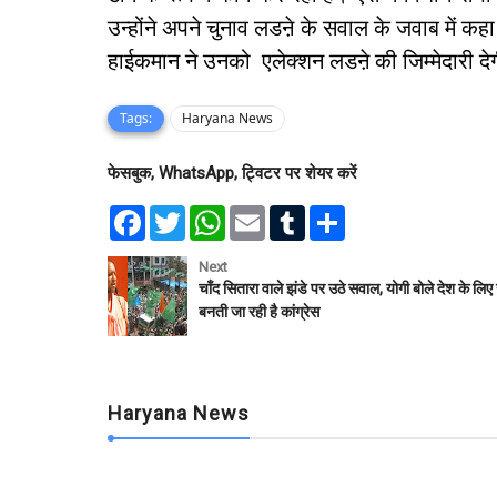
उन्होंने अपने चुनाव लडऩे के सवाल के जवाब में 
हाईकमान ने उनको एलेक्शन लडऩे की जिम्मेदारी द
Tags:
Haryana News
फेसबुक, WhatsApp, ट्विटर पर शेयर करें
F
T
W
E
T
S
a
w
h
m
u
h
c
i
a
a
m
a
e
t
t
i
b
r
Next
b
t
s
l
l
e
चाँद सितारा वाले झंडे पर उठे सवाल, योगी बोले देश के लि
o
e
A
r
बनती जा रही है कांग्रेस
o
r
p
k
p
Haryana News