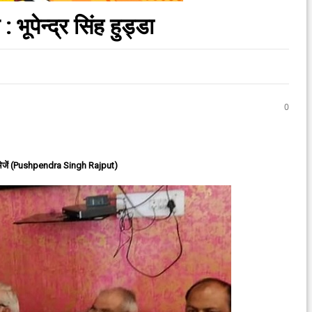
भूपेन्द्र सिंह हुड्डा
0
ेजें (Pushpendra Singh Rajput)