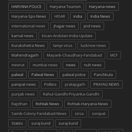
HARYANA POLICE
Haryana Tourism
Haryana-news
Haryana-Sps-News
HISAR
india
India News
international-news
jhajjar news
jind news
karnal news
Kisan-Andolan-India-Update
Kurukshetra News
lampi virus
lucknow news
Mahendragarh
Mayank-Chaudhary-Faridabad
MCF
meerut
mumbai news
news
nuh news
palwal
Palwal News
palwal police
Panchkula
panipat news
Politics
pratapgarh
PRAYAG NEWS
punjab news
Rahul-Gandhi-Priyanka-Gandhi
Rajsthan
Rohtak News
Rohtak-Haryana-News
Sainik-Colony-Faridabad-News
sirsa
sonipat
States
suraj kund
suraj kund