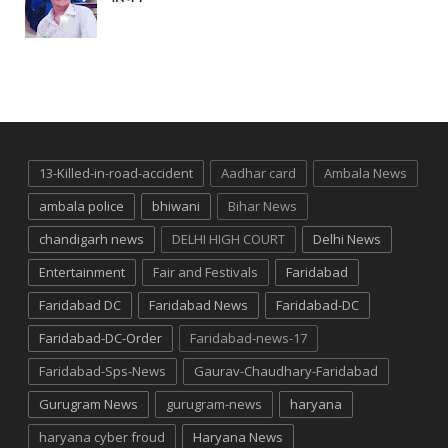
13-Killed-in-road-accident
Aadhar card
Ambala News
ambala police
bhiwani
Bihar News
chandigarh news
DELHI HIGH COURT
Delhi News
Entertainment
Fair and Festivals
Faridabad
Faridabad DC
Faridabad News
Faridabad-DC
Faridabad-DC-Order
Faridabad-news-17
Faridabad-Sps-News
Gaurav-Chaudhary-Faridabad
Gurugram News
gurugram-news
haryana
haryana cyber froud
Haryana News