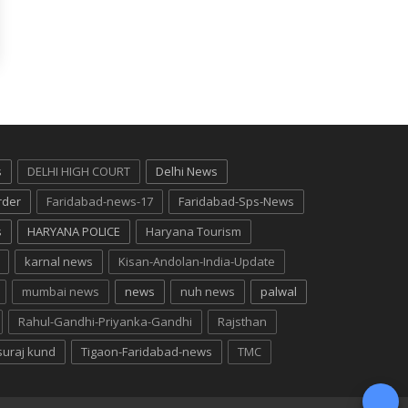
s
DELHI HIGH COURT
Delhi News
rder
Faridabad-news-17
Faridabad-Sps-News
s
HARYANA POLICE
Haryana Tourism
karnal news
Kisan-Andolan-India-Update
mumbai news
news
nuh news
palwal
Rahul-Gandhi-Priyanka-Gandhi
Rajsthan
suraj kund
Tigaon-Faridabad-news
TMC