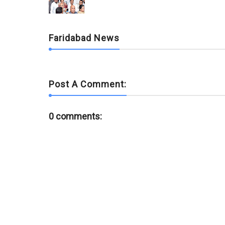
o
r
p
k
p
Faridabad News
Post A Comment:
0 comments: