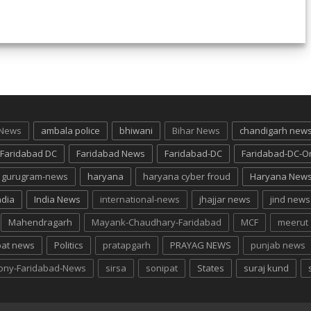
 News
ambala police
bhiwani
Bihar News
chandigarh new
Faridabad DC
Faridabad News
Faridabad-DC
Faridabad-DC-O
gurugram-news
haryana
haryana cyber froud
Haryana New
ndia
India News
international-news
jhajjar news
jind news
Mahendragarh
Mayank-Chaudhary-Faridabad
MCF
meerut
pat news
Politics
pratapgarh
PRAYAG NEWS
punjab news
lony-Faridabad-News
sirsa
sonipat
States
suraj kund