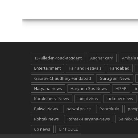
13-Killed-in-road-accident
Aadhar card
Ambala
Entertainment
Fair and Festivals
Faridabad
Gaurav-Chaudhary-Faridabad
Gurugram News
Haryana-news
Haryana-Sps-News
HISAR
i
Kurukshetra News
lampi virus
lucknow news
Palwal News
palwal police
Panchkula
pani
Rohtak News
Rohtak-Haryana-News
Sainik-Co
up news
UP POLICE