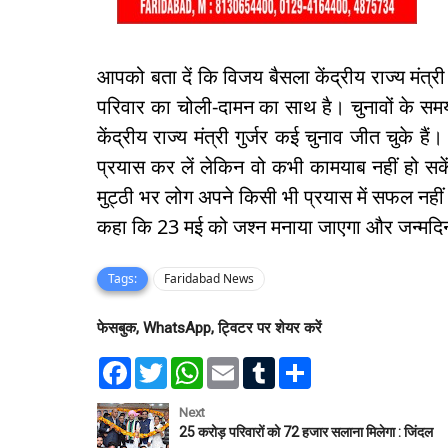
आपको बता दें कि विजय बैसला केंद्रीय राज्य मंत्री
परिवार का चोली-दामन का साथ है। चुनावों के स
केंद्रीय राज्य मंत्री गुर्जर कई चुनाव जीत चुके ह
प्रयास कर लें लेकिन वो कभी कामयाब नहीं हो सकें
मुट्ठी भर लोग अपने किसी भी प्रयास में सफल नहीं हो
कहा कि 23 मई को जश्न मनाया जाएगा और जन्मदिन क
Tags:
Faridabad News
फेसबुक, WhatsApp, ट्विटर पर शेयर करें
F
T
W
E
T
S
a
w
h
m
u
h
c
i
a
a
m
a
e
t
t
i
b
r
Next
b
t
s
l
l
e
25 करोड़ परिवारों को 72 हजार सलाना मिलेगा : जिंदल
o
e
A
r