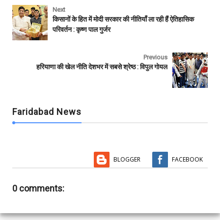
c
i
a
a
m
a
e
t
t
i
b
r
Next
b
t
s
l
l
e
किसानों के हित में मोदी सरकार की नीतियाँ ला रही हैं ऐतिहासिक
o
e
A
r
परिवर्तन : कृष्ण पाल गुर्जर
o
r
p
k
p
Previous
हरियाणा की खेल नीति देशभर में सबसे श्रेष्ठ : विपुल गोयल
Faridabad News
BLOGGER
FACEBOOK
0 comments: