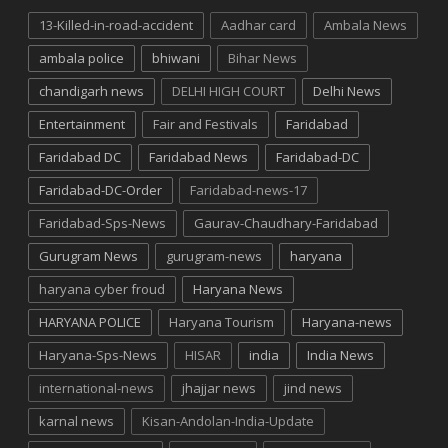
13-Killed-in-road-accident
Aadhar card
Ambala News
ambala police
bhiwani
Bihar News
chandigarh news
DELHI HIGH COURT
Delhi News
Entertainment
Fair and Festivals
Faridabad
Faridabad DC
Faridabad News
Faridabad-DC
Faridabad-DC-Order
Faridabad-news-17
Faridabad-Sps-News
Gaurav-Chaudhary-Faridabad
Gurugram News
gurugram-news
haryana
haryana cyber froud
Haryana News
HARYANA POLICE
Haryana Tourism
Haryana-news
Haryana-Sps-News
HISAR
india
India News
international-news
jhajjar news
jind news
karnal news
Kisan-Andolan-India-Update