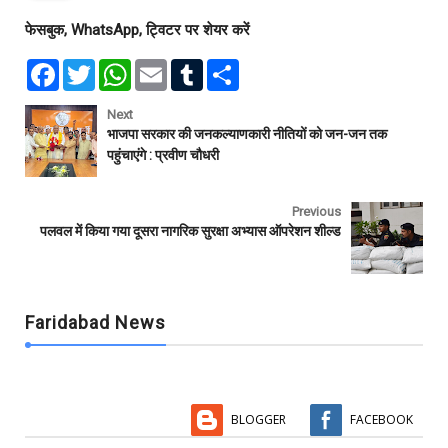
फेसबुक, WhatsApp, ट्विटर पर शेयर करें
F
T
W
E
T
S
a
w
h
m
u
h
c
i
a
a
m
a
e
t
t
i
b
r
Next
b
t
s
l
l
e
भाजपा सरकार की जनकल्याणकारी नीतियों को जन-जन तक
o
e
A
r
पहुंचाएंगे : प्रवीण चौधरी
o
r
p
k
p
Previous
पलवल में किया गया दूसरा नागरिक सुरक्षा अभ्यास ऑपरेशन शील्ड
Faridabad News
BLOGGER
FACEBOOK