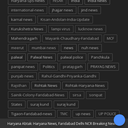
Haryana-Sps-News
HISAR
india
India News
international-news
jhajjar news
jind news
karnal news
Kisan-Andolan-India-Update
Kurukshetra News
lampi virus
lucknow news
Mahendragarh
Mayank-Chaudhary-Faridabad
MCF
meerut
mumbai news
news
nuh news
palwal
Palwal News
palwal police
Panchkula
panipat news
Politics
pratapgarh
PRAYAG NEWS
punjab news
Rahul-Gandhi-Priyanka-Gandhi
Rajsthan
Rohtak News
Rohtak-Haryana-News
Sainik-Colony-Faridabad-News
sirsa
sonipat
States
suraj kund
suraj kund
Tigaon-Faridabad-news
TMC
up news
UP POLICE
Haryana Abtak: Haryana News, Faridabad Delhi NCR Breaking News
©