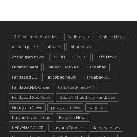
13-Killed-in-road-accident
Aadhar card
Ambala News
ambala police
bhiwani
Bihar News
chandigarh news
DELHI HIGH COURT
Delhi News
Entertainment
Fair and Festivals
Faridabad
Faridabad DC
Faridabad News
Faridabad-DC
Faridabad-DC-Order
Faridabad-news-17
Faridabad-Sps-News
Gaurav-Chaudhary-Faridabad
Gurugram News
gurugram-news
haryana
haryana cyber froud
Haryana News
HARYANA POLICE
Haryana Tourism
Haryana-news