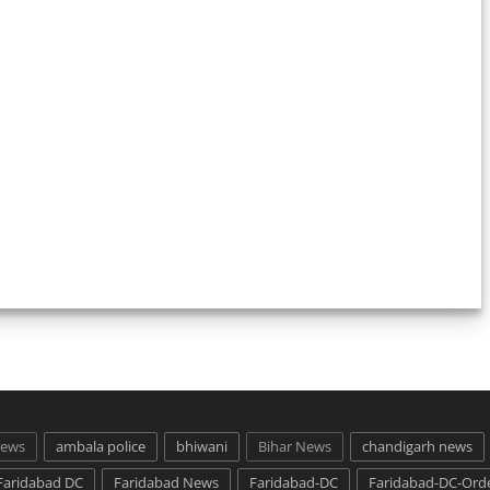
News
ambala police
bhiwani
Bihar News
chandigarh news
Faridabad DC
Faridabad News
Faridabad-DC
Faridabad-DC-Ord