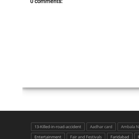
0 comments:
13-Killed-in-road-accident
Aadhar card
Ambala 
Entertainment
Fair and Festivals
Faridabad