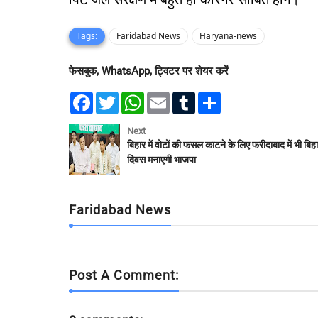
Tags:
Faridabad News
Haryana-news
फेसबुक, WhatsApp, ट्विटर पर शेयर करें
F
T
W
E
T
S
a
w
h
m
u
h
c
i
a
a
m
a
e
t
t
i
b
r
Next
b
t
s
l
l
e
बिहार में वोटों की फसल काटने के लिए फरीदाबाद में भी बिह
o
e
A
r
दिवस मनाएगी भाजपा
o
r
p
k
p
Faridabad News
Post A Comment: