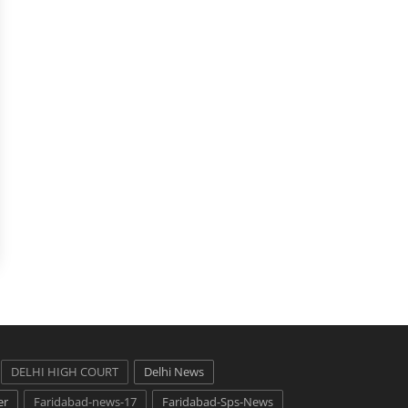
DELHI HIGH COURT
Delhi News
er
Faridabad-news-17
Faridabad-Sps-News