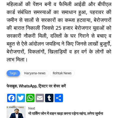
महिलाओं की पेंशन बनी व फैमिली आईडी और बीपीएल
कार्ड संबंधित समस्याओं का समाधान हुआ, पहरावर की
जमीन से सालों से सरकारों का कब्जा हटवाया, बेरोजगारों
की बारात निकाली जिससे 25 हजार बेरोजगार युवाओं को
सरकारी नौकरी मिली, दलितों के घर गिराने से बचाए व
बहुत से ऐसे आंदोलन जयहिन्द ने किए जिनसे लाखों बुजुर्गो,
बेरोजगारों, विकलांगों, खिलाड़ियों व हर वर्ग के लोगों को
लाभ मिला।
Tags:
Haryana-news
Rohtak News
फेसबुक, WhatsApp, ट्विटर पर शेयर करें
F
T
W
E
T
S
a
w
h
m
u
h
c
i
a
a
m
a
e
t
t
i
b
r
Next
b
t
s
l
l
e
नो पार्किंग जोन में वाहन खड़ा करना पड़ेगा महंगा, लगेगा जुर्माना
o
e
A
r