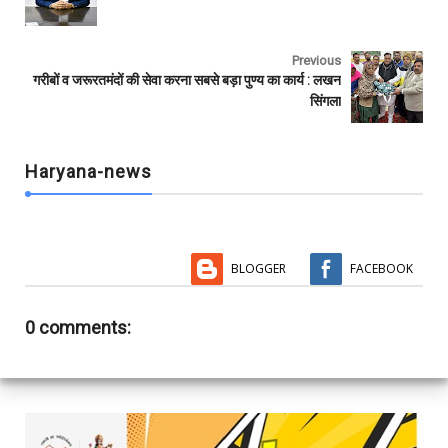
o
r
p
k
p
Previous
गरीबों व जरूरतमंदों की सेवा करना सबसे बड़ा पुण्य का कार्य : लखन
सिंगला
Haryana-news
BLOGGER
FACEBOOK
0 comments: