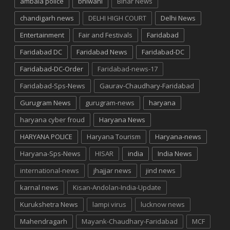
ambala police
bhiwani
Bihar News
chandigarh news
DELHI HIGH COURT
Delhi News
Entertainment
Fair and Festivals
Faridabad
Faridabad DC
Faridabad News
Faridabad-DC
Faridabad-DC-Order
Faridabad-news-17
Faridabad-Sps-News
Gaurav-Chaudhary-Faridabad
Gurugram News
gurugram-news
haryana
haryana cyber froud
Haryana News
HARYANA POLICE
Haryana Tourism
Haryana-news
Haryana-Sps-News
HISAR
india
India News
international-news
jhajjar news
jind news
karnal news
Kisan-Andolan-India-Update
Kurukshetra News
lampi virus
lucknow news
Mahendragarh
Mayank-Chaudhary-Faridabad
MCF