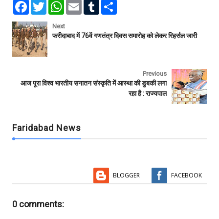
F
T
W
E
T
S
a
w
h
m
u
h
c
i
a
a
m
a
e
t
t
i
b
r
Next
b
t
s
l
l
e
फरीदाबाद में 76वें गणतंत्र दिवस समारोह को लेकर रिहर्सल जारी
o
e
A
r
o
r
p
k
p
Previous
आज पूरा विश्व भारतीय सनातन संस्कृति में आस्था की डुबकी लगा
रहा है : राज्यपाल
Faridabad News
BLOGGER
FACEBOOK
0 comments: