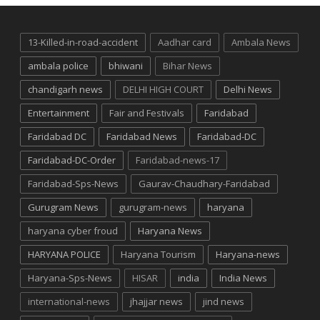
13-Killed-in-road-accident
Aadhar card
Ambala News
ambala police
bhiwani
Bihar News
chandigarh news
DELHI HIGH COURT
Delhi News
Entertainment
Fair and Festivals
Faridabad
Faridabad DC
Faridabad News
Faridabad-DC
Faridabad-DC-Order
Faridabad-news-17
Faridabad-Sps-News
Gaurav-Chaudhary-Faridabad
Gurugram News
gurugram-news
haryana
haryana cyber froud
Haryana News
HARYANA POLICE
Haryana Tourism
Haryana-news
Haryana-Sps-News
HISAR
india
India News
international-news
jhajjar news
jind news