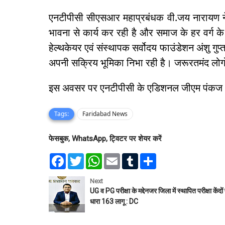
एनटीपीसी सीएसआर महाप्रबंधक वी.जय नारायण ने
भावना से कार्य कर रही है और समाज के हर वर्ग क
हेल्थकेयर एवं संस्थापक सर्वोदय फाउंडेशन अंशु गुप्
अपनी सक्रिय भूमिका निभा रही है। जरूरतमंद लोग
इस अवसर पर एनटीपीसी के एडिशनल जीएम पंकज अरो
Tags:
Faridabad News
फेसबुक, WhatsApp, ट्विटर पर शेयर करें
F
T
W
E
T
S
a
w
h
m
u
h
c
i
a
a
m
a
e
t
t
i
b
r
Next
b
t
s
l
l
e
UG व PG परीक्षा के मद्देनजर जिला में स्थापित परीक्षा केंदों
o
e
A
r
धारा 163 लागू : DC
o
r
p
k
p