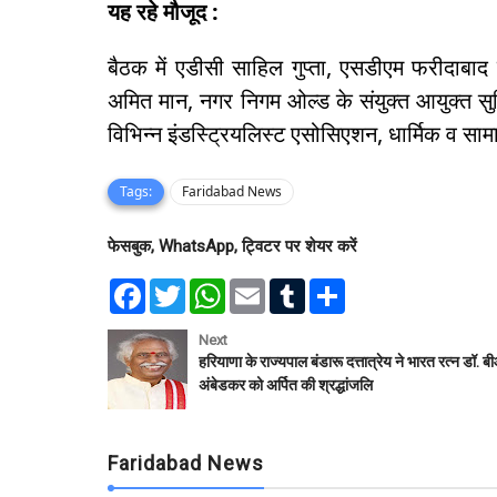
यह रहे मौजूद :
बैठक में एडीसी साहिल गुप्ता, एसडीएम फरीदाब
अमित मान, नगर निगम ओल्ड के संयुक्त आयुक्त सुम
विभिन्न इंडस्ट्रियलिस्ट एसोसिएशन, धार्मिक व सा
Tags:
Faridabad News
फेसबुक, WhatsApp, ट्विटर पर शेयर करें
F
T
W
E
T
S
a
w
h
m
u
h
c
i
a
a
m
a
e
t
t
i
b
r
Next
b
t
s
l
l
e
हरियाणा के राज्यपाल बंडारू दत्तात्रेय ने भारत रत्न डॉ. 
o
e
A
r
अंबेडकर को अर्पित की श्रद्धांजलि
o
r
p
k
p
Faridabad News