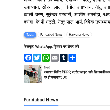
उपाध्याय, सोहन लाल, विनोद उपाध्याय, नीटू उप
काली चरण, सुरेन्द्र पटवारी, आशीष अमरोहा, रक्ष
दरोगा, के पी भट्टी, नेत्र पाल आर्य, विवेक उपाध्या
Tags:
Faridabad News
Haryana News
फेसबुक, WhatsApp, ट्विटर पर शेयर करें
F
T
W
E
T
S
a
w
h
m
u
h
c
i
a
a
m
a
e
t
t
i
b
r
Next
b
t
s
l
l
e
समाधान शिविर में PPP, स्ट्रीट लाइट आदि शिकायतों का 
o
e
A
r
पर ही समाधान : DC
o
r
p
k
p
Faridabad News