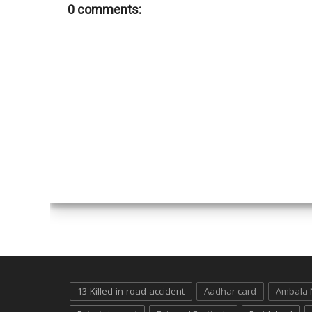
0 comments:
13-Killed-in-road-accident
Aadhar card
Ambala