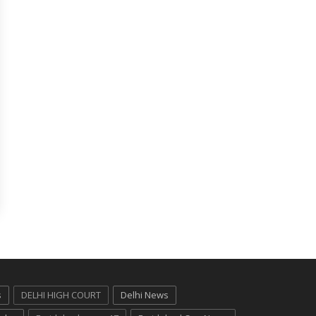
s
DELHI HIGH COURT
Delhi News