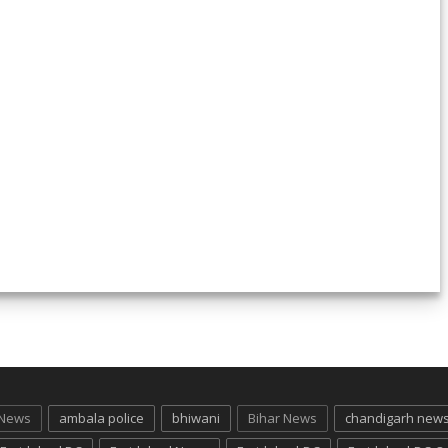
 News
ambala police
bhiwani
Bihar News
chandigarh new