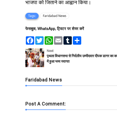
भाजपा को जिताने का आह्वान किया।
Tags:
Faridabad News
फेसबुक, WhatsApp, ट्विटर पर शेयर करें
F
T
W
E
T
S
a
w
h
m
u
h
c
i
a
a
m
a
e
t
t
i
b
r
Next
b
t
s
l
l
e
पृथला विधानसभा से निर्दलीय उम्मीदवार दीपक डागर का कई 
o
e
A
r
में हुआ भव्य स्वागत
o
r
p
k
p
Faridabad News
Post A Comment: