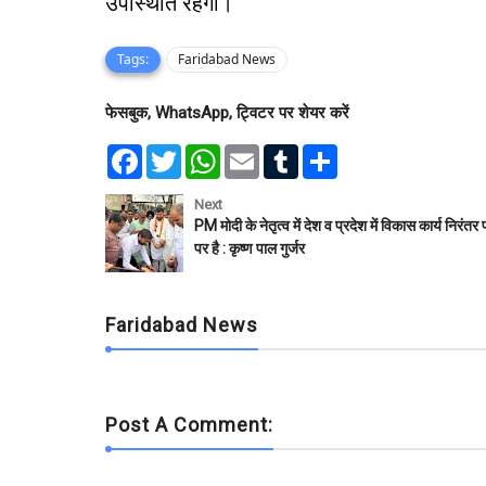
उपस्थिति रहेगी।
Tags:
Faridabad News
फेसबुक, WhatsApp, ट्विटर पर शेयर करें
F
T
W
E
T
S
a
w
h
m
u
h
c
i
a
a
m
a
e
t
t
i
b
r
Next
b
t
s
l
l
e
PM मोदी के नेतृत्व में देश व प्रदेश में विकास कार्य निरंतर 
o
e
A
r
पर है : कृष्ण पाल गुर्जर
o
r
p
k
p
Faridabad News
Post A Comment: