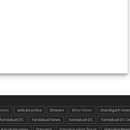
 News
ambala police
bhiwani
Bihar News
chandigarh new
Faridabad DC
Faridabad News
Faridabad-DC
Faridabad-DC-O
gurugram-news
haryana
haryana cyber froud
Haryana New