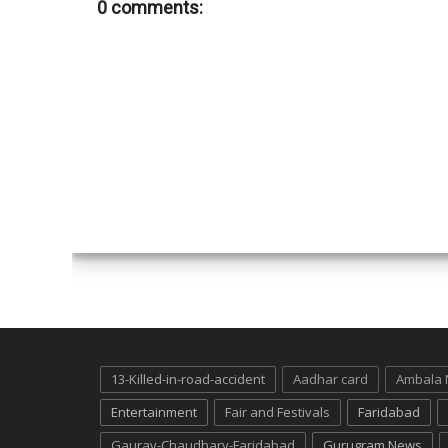
0 comments:
13-Killed-in-road-accident
Aadhar card
Ambala
Entertainment
Fair and Festivals
Faridabad
Gaurav-Chaudhary-Faridabad
Gurugram News