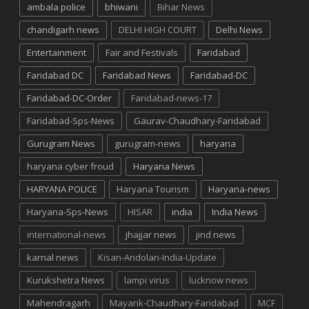
ambala police
bhiwani
Bihar News
chandigarh news
DELHI HIGH COURT
Delhi News
Entertainment
Fair and Festivals
Faridabad
Faridabad DC
Faridabad News
Faridabad-DC
Faridabad-DC-Order
Faridabad-news-17
Faridabad-Sps-News
Gaurav-Chaudhary-Faridabad
Gurugram News
gurugram-news
haryana
haryana cyber froud
Haryana News
HARYANA POLICE
Haryana Tourism
Haryana-news
Haryana-Sps-News
HISAR
india
India News
international-news
jhajjar news
jind news
karnal news
Kisan-Andolan-India-Update
Kurukshetra News
lampi virus
lucknow news
Mahendragarh
Mayank-Chaudhary-Faridabad
MCF