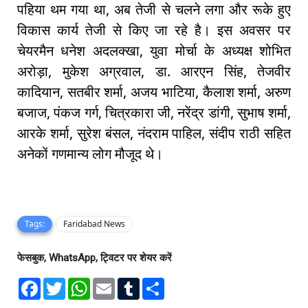
पहिया थम गया था, अब तेजी से चलने लगा और रूके हुए
विकास कार्य तेजी से किए जा रहे है। इस अवसर पर
चेयरमैन धनेश अदलक्खा, युवा मोर्चा के अध्यक्ष शोभित
अरोड़ा, मुकेश अग्रवाल, डा. आरएन सिंह, तेजवीर
कादियान, सतबीर शर्मा, अजय भाटिया, कैलाश शर्मा, अरुण
बजाज, पंकज गर्ग, चित्रकारा जी, नरेंद्र डांगी, सुभाष शर्मा,
आरके शर्मा, सुरेश बंसल, नंदराम पाहिल, संदीप राठी सहित
अनेकों गणमान्य लोग मौजूद थे।
Tags:
Faridabad News
फेसबुक, WhatsApp, ट्विटर पर शेयर करें
F
T
W
E
T
S
a
w
h
m
u
h
c
i
a
a
m
a