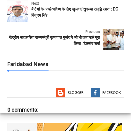
e
t
t
i
b
r
Next
b
t
s
l
l
e
बेटियों के अच्छे भविष्य के लिए खुलवाएं सुकन्या समृद्धि खाता : DC
o
e
A
r
विक्रम सिंह
o
r
p
k
p
Previous
केंद्रीय सहकारिता राज्यमंत्री कृष्णपाल गुर्जर ने जो भी कहा उसे पूरा
किया : टेकचंद शर्मा
Faridabad News
BLOGGER
FACEBOOK
0 comments: