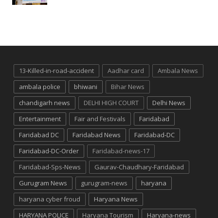
13-Killed-in-road-accident
Aadhar card
Ambala News
ambala police
bhiwani
Bihar News
chandigarh news
DELHI HIGH COURT
Delhi News
Entertainment
Fair and Festivals
Faridabad
Faridabad DC
Faridabad News
Faridabad-DC
Faridabad-DC-Order
Faridabad-news-17
Faridabad-Sps-News
Gaurav-Chaudhary-Faridabad
Gurugram News
gurugram-news
haryana
haryana cyber froud
Haryana News
HARYANA POLICE
Haryana Tourism
Haryana-news