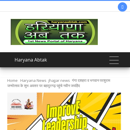

Haryana Abtak
Home
Haryana News
jhajjar news
गंगा दशहरा व भगवान परशुराम
जन्मोत्सव के शुभ अवसर पर बहादुरगढ़ पहुंचे नवीन जयहिंद