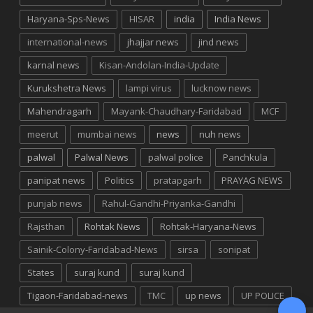
Haryana-Sps-News
HISAR
india
India News
international-news
jhajjar news
jind news
karnal news
Kisan-Andolan-India-Update
Kurukshetra News
lampi virus
lucknow news
Mahendragarh
Mayank-Chaudhary-Faridabad
MCF
meerut
mumbai news
news
nuh news
palwal
Palwal News
palwal police
Panchkula
panipat news
Politics
pratapgarh
PRAYAG NEWS
punjab news
Rahul-Gandhi-Priyanka-Gandhi
Rajsthan
Rohtak News
Rohtak-Haryana-News
Sainik-Colony-Faridabad-News
sirsa
sonipat
States
suraj kund
suraj kund
Tigaon-Faridabad-news
TMC
up news
UP POLICE