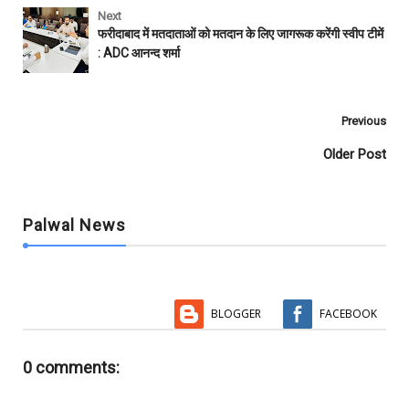
c
i
a
a
m
a
e
t
t
i
b
r
Next
b
t
s
l
l
e
फरीदाबाद में मतदाताओं को मतदान के लिए जागरूक करेंगी स्वीप टीमें
o
e
A
r
: ADC आनन्द शर्मा
o
r
p
k
p
Previous
Older Post
Palwal News
BLOGGER
FACEBOOK
0 comments: