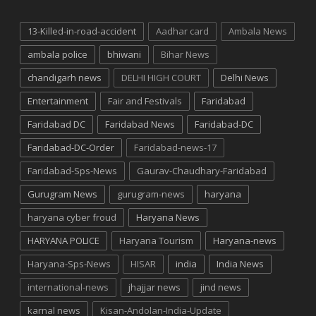
13-Killed-in-road-accident
Aadhar card
Ambala News
ambala police
bhiwani
Bihar News
chandigarh news
DELHI HIGH COURT
Delhi News
Entertainment
Fair and Festivals
Faridabad
Faridabad DC
Faridabad News
Faridabad-DC
Faridabad-DC-Order
Faridabad-news-17
Faridabad-Sps-News
Gaurav-Chaudhary-Faridabad
Gurugram News
gurugram-news
haryana
haryana cyber froud
Haryana News
HARYANA POLICE
Haryana Tourism
Haryana-news
Haryana-Sps-News
HISAR
india
India News
international-news
jhajjar news
jind news
karnal news
Kisan-Andolan-India-Update