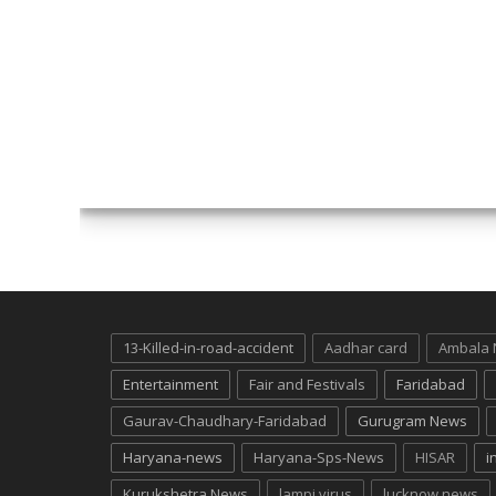
13-Killed-in-road-accident
Aadhar card
Ambala
Entertainment
Fair and Festivals
Faridabad
Gaurav-Chaudhary-Faridabad
Gurugram News
Haryana-news
Haryana-Sps-News
HISAR
i
Kurukshetra News
lampi virus
lucknow news