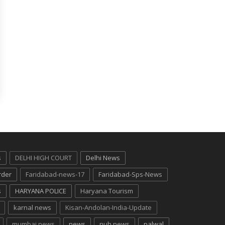
s
DELHI HIGH COURT
Delhi News
rder
Faridabad-news-17
Faridabad-Sps-News
s
HARYANA POLICE
Haryana Tourism
karnal news
Kisan-Andolan-India-Update
mumbai news
news
nuh news
palwal