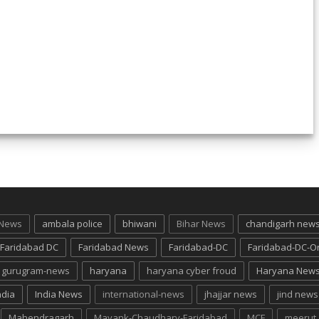
 News
ambala police
bhiwani
Bihar News
chandigarh new
Faridabad DC
Faridabad News
Faridabad-DC
Faridabad-DC-O
gurugram-news
haryana
haryana cyber froud
Haryana New
ndia
India News
international-news
jhajjar news
jind news
Mahendragarh
Mayank-Chaudhary-Faridabad
MCF
meerut