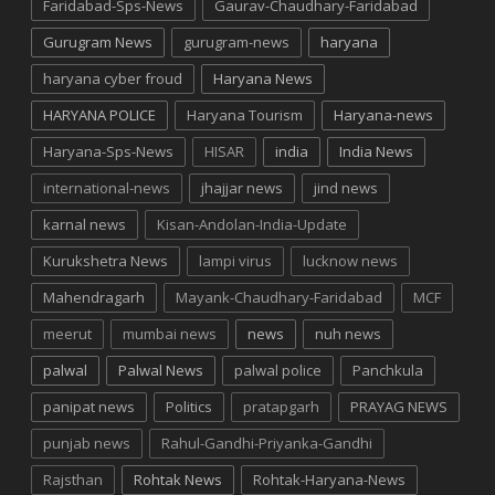
Faridabad-Sps-News
Gaurav-Chaudhary-Faridabad
Gurugram News
gurugram-news
haryana
haryana cyber froud
Haryana News
HARYANA POLICE
Haryana Tourism
Haryana-news
Haryana-Sps-News
HISAR
india
India News
international-news
jhajjar news
jind news
karnal news
Kisan-Andolan-India-Update
Kurukshetra News
lampi virus
lucknow news
Mahendragarh
Mayank-Chaudhary-Faridabad
MCF
meerut
mumbai news
news
nuh news
palwal
Palwal News
palwal police
Panchkula
panipat news
Politics
pratapgarh
PRAYAG NEWS
punjab news
Rahul-Gandhi-Priyanka-Gandhi
Rajsthan
Rohtak News
Rohtak-Haryana-News