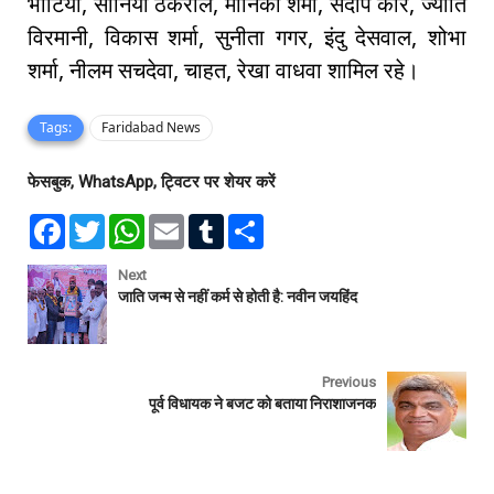
भाटिया, सोनिया ठकराल, मोनिका शर्मा, संदीप कौर, ज्योति
विरमानी, विकास शर्मा, सुनीता गगर, इंदु देसवाल, शोभा
शर्मा, नीलम सचदेवा, चाहत, रेखा वाधवा शामिल रहे।
Tags:
Faridabad News
फेसबुक, WhatsApp, ट्विटर पर शेयर करें
F
T
W
E
T
S
a
w
h
m
u
h
c
i
a
a
m
a
e
t
t
i
b
r
Next
b
t
s
l
l
e
जाति जन्म से नहीं कर्म से होती है: नवीन जयहिंद
o
e
A
r
o
r
p
k
p
Previous
पूर्व विधायक ने बजट को बताया निराशाजनक